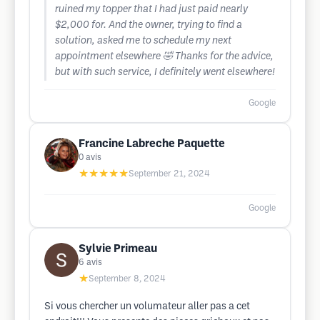
ruined my topper that I had just paid nearly
$2,000 for. And the owner, trying to find a
solution, asked me to schedule my next
appointment elsewhere 🤣 Thanks for the advice,
but with such service, I definitely went elsewhere!
Google
Francine Labreche Paquette
0
avis
★★★★★
September 21, 2024
Google
Sylvie Primeau
6
avis
★
September 8, 2024
Si vous chercher un volumateur aller pas a cet