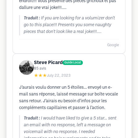
endroit!!! Vous presente des pieces grichoux et pas
dallure une vrai joke!!!....
Traduit :
If you are looking for a volumizer don't
go to this place!!! Presents you some naughty
pieces that don't look like a real joke!!!....
Google
Steve Picard
Guide Local
85
avis
★★★
July 22, 2023
J’aurais voulu donner un 5 étoiles… envoyé un e-
mail sans réponse, laissé message sur boîte vocale
sans retour. J’airais eu besoin d’infos pour les
compléments capillaires et passer à l’action.
Traduit :
I would have liked to give a 5 star… sent
an email with no response, left a message on
voicemail with no response. I needed