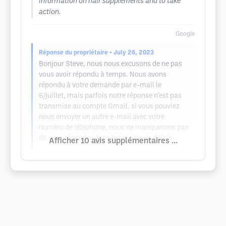
information on hair supplements and to take
action.
Google
Réponse du propriétaire
• July 26, 2023
Bonjour Steve, nous nous excusons de ne pas
vous avoir répondu à temps. Nous avons
répondu à votre demande par e-mail le
6/juillet, mais parfois notre réponse n'est pas
transmise au compte Gmail. si vous pouviez
nous envoyer un autre e-mail avec votre
numéro de téléphone, nous ne manquerons pas
de vous répondre dans les meilleurs délais.
Afficher 10 avis supplémentaires ...