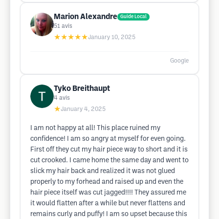
Marion Alexandre
Guide Local
51
avis
★★★★★
January 10, 2025
Google
Tyko Breithaupt
4
avis
★
January 4, 2025
I am not happy at all! This place ruined my
confidence! I am so angry at myself for even going.
First off they cut my hair piece way to short and it is
cut crooked. I came home the same day and went to
slick my hair back and realized it was not glued
properly to my forhead and raised up and even the
hair piece itself was cut jagged!!!! They assured me
it would flatten after a while but never flattens and
remains curly and puffy! I am so upset because this