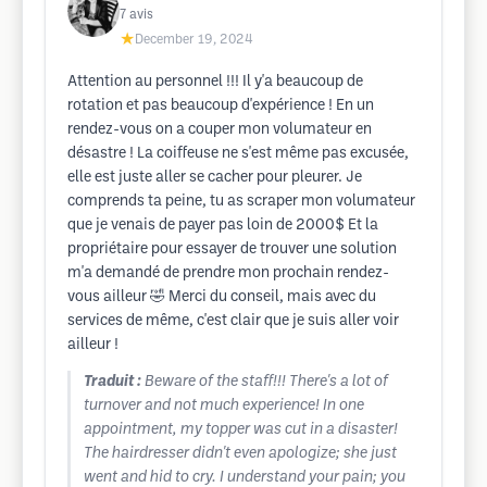
7
avis
★
December 19, 2024
Attention au personnel !!! Il y'a beaucoup de
rotation et pas beaucoup d'expérience ! En un
rendez-vous on a couper mon volumateur en
désastre ! La coiffeuse ne s'est même pas excusée,
elle est juste aller se cacher pour pleurer. Je
comprends ta peine, tu as scraper mon volumateur
que je venais de payer pas loin de 2000$ Et la
propriétaire pour essayer de trouver une solution
m'a demandé de prendre mon prochain rendez-
vous ailleur 🤣 Merci du conseil, mais avec du
services de même, c'est clair que je suis aller voir
ailleur !
Traduit :
Beware of the staff!!! There's a lot of
turnover and not much experience! In one
appointment, my topper was cut in a disaster!
The hairdresser didn't even apologize; she just
went and hid to cry. I understand your pain; you