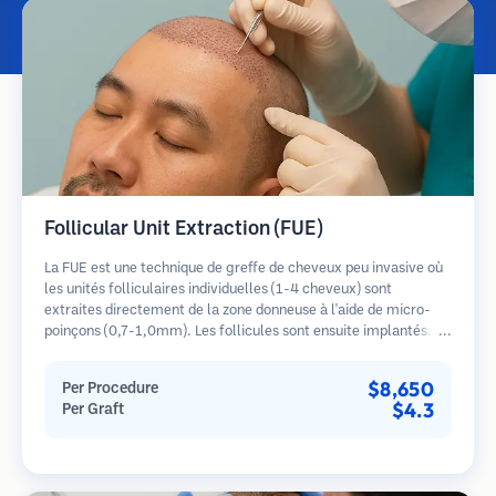
Follicular Unit Extraction (FUE)
La FUE est une technique de greffe de cheveux peu invasive où
les unités folliculaires individuelles (1-4 cheveux) sont
extraites directement de la zone donneuse à l'aide de micro-
poinçons (0,7-1,0mm). Les follicules sont ensuite implantés
dans les sites receveurs des zones dégarnies. Cette méthode
laisse de minuscules cicatrices à peine visibles et permet une
$8,650
Per Procedure
guérison plus rapide par rapport aux méthodes de prélèvement
$4.3
Per Graft
en bandelette.