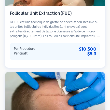
Follicular Unit Extraction (FUE)
La FUE est une technique de greffe de cheveux peu invasive où
les unités folliculaires individuelles (1-4 cheveux) sont
extraites directement de la zone donneuse à l'aide de micro-
poinçons (0,7-1,0mm). Les follicules sont ensuite implantés
dans les sites receveurs des zones dégarnies. Cette méthode
laisse de minuscules cicatrices à peine visibles et permet une
$10,500
Per Procedure
guérison plus rapide par rapport aux méthodes de prélèvement
$5.3
Per Graft
en bandelette.