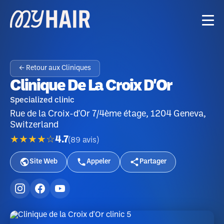
← Retour aux Cliniques
Clinique De La Croix D'Or
Specialized clinic
Rue de la Croix-d'Or 7/4ème étage, 1204 Geneva,
Switzerland
★★★★☆
4.7
(
89
avis
)
Site Web
Appeler
Partager