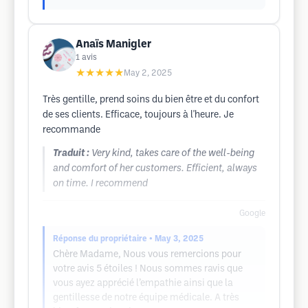
Anaïs Manigler
1
avis
★★★★★
May 2, 2025
Très gentille, prend soins du bien être et du confort
de ses clients. Efficace, toujours à l'heure. Je
recommande
Traduit :
Very kind, takes care of the well-being
and comfort of her customers. Efficient, always
on time. I recommend
Google
Réponse du propriétaire
• May 3, 2025
Chère Madame, Nous vous remercions pour
votre avis 5 étoiles ! Nous sommes ravis que
vous ayez apprécié l’empathie ainsi que la
gentillesse de notre équipe médicale. A très