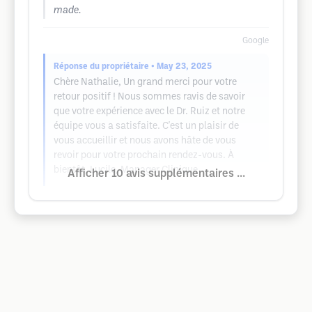
made.
Google
Réponse du propriétaire
• May 23, 2025
Chère Nathalie, Un grand merci pour votre
retour positif ! Nous sommes ravis de savoir
que votre expérience avec le Dr. Ruiz et notre
équipe vous a satisfaite. C'est un plaisir de
vous accueillir et nous avons hâte de vous
revoir pour votre prochain rendez-vous. À
bientôt, Lucile, Manager Clinique
Afficher 10 avis supplémentaires ...