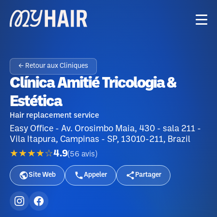
← Retour aux Cliniques
Clínica Amitié Tricologia &
Estética
Hair replacement service
Easy Office - Av. Orosimbo Maia, 430 - sala 211 -
Vila Itapura, Campinas - SP, 13010-211, Brazil
★★★★☆
4.9
(
56
avis
)
Site Web
Appeler
Partager