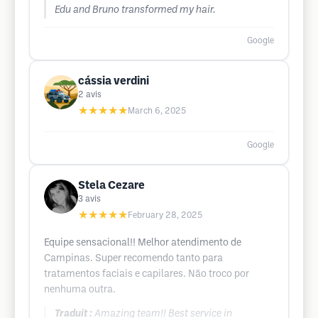
Edu and Bruno transformed my hair.
Google
cássia verdini
2
avis
★★★★★
March 6, 2025
Google
Stela Cezare
3
avis
★★★★★
February 28, 2025
Equipe sensacional!! Melhor atendimento de
Campinas. Super recomendo tanto para
tratamentos faciais e capilares. Não troco por
nenhuma outra.
Traduit :
Amazing team!! Best service in