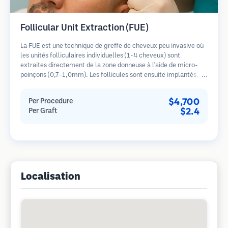
Follicular Unit Extraction (FUE)
La FUE est une technique de greffe de cheveux peu invasive où
les unités folliculaires individuelles (1-4 cheveux) sont
extraites directement de la zone donneuse à l'aide de micro-
poinçons (0,7-1,0mm). Les follicules sont ensuite implantés
dans les sites receveurs des zones dégarnies. Cette méthode
laisse de minuscules cicatrices à peine visibles et permet une
$4,700
Per Procedure
guérison plus rapide par rapport aux méthodes de prélèvement
$2.4
Per Graft
en bandelette.
Localisation