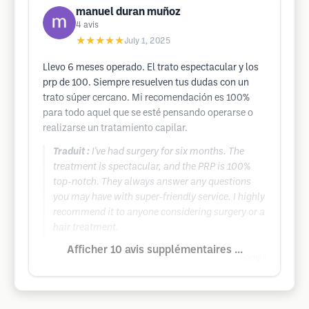
manuel duran muñoz
4
avis
★★★★★
July 1, 2025
Llevo 6 meses operado. El trato espectacular y los
prp de 100. Siempre resuelven tus dudas con un
trato súper cercano. Mi recomendación es 100%
para todo aquel que se esté pensando operarse o
realizarse un tratamiento capilar.
Traduit :
I've had surgery for six months. The
treatment is spectacular, and the PRP is 100%
top-notch. They always answer any questions
you may have with super-friendly service. I highly
recommend it to anyone considering surgery or a
hair treatment.
Afficher 10 avis supplémentaires ...
Google