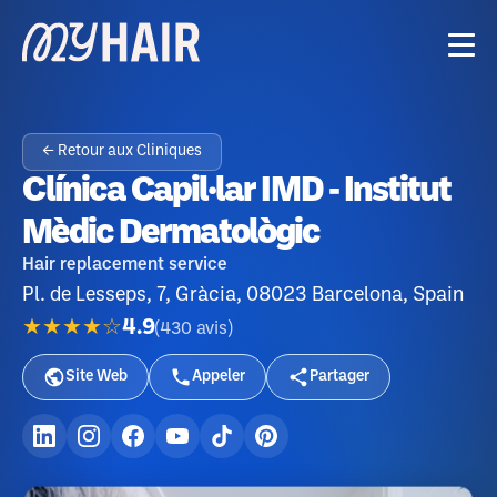
← Retour aux Cliniques
Clínica Capil·lar IMD - Institut
Mèdic Dermatològic
Hair replacement service
Pl. de Lesseps, 7, Gràcia, 08023 Barcelona, Spain
★★★★☆
4.9
(
430
avis
)
Site Web
Appeler
Partager