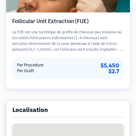
Follicular Unit Extraction (FUE)
La FUE est une technique de greffe de cheveux peu invasive où
les unités folliculaires individuelles (1-4 cheveux) sont
extraites directement de la zone donneuse à l'aide de micro-
poinçons (0,7-1,0mm). Les follicules sont ensuite implantés
dans les sites receveurs des zones dégarnies. Cette méthode
laisse de minuscules cicatrices à peine visibles et permet une
$5,450
Per Procedure
guérison plus rapide par rapport aux méthodes de prélèvement
$2.7
Per Graft
en bandelette.
Localisation