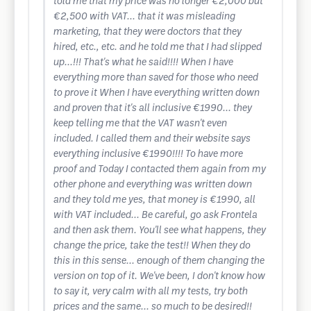
told me that my price was no longer €2,000 but
€2,500 with VAT... that it was misleading
marketing, that they were doctors that they
hired, etc., etc. and he told me that I had slipped
up...!!! That's what he said!!!! When I have
everything more than saved for those who need
to prove it When I have everything written down
and proven that it's all inclusive €1990... they
keep telling me that the VAT wasn't even
included. I called them and their website says
everything inclusive €1990!!!! To have more
proof and Today I contacted them again from my
other phone and everything was written down
and they told me yes, that money is €1990, all
with VAT included... Be careful, go ask Frontela
and then ask them. You'll see what happens, they
change the price, take the test!! When they do
this in this sense... enough of them changing the
version on top of it. We've been, I don't know how
to say it, very calm with all my tests, try both
prices and the same... so much to be desired!!