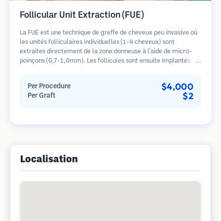
Follicular Unit Extraction (FUE)
La FUE est une technique de greffe de cheveux peu invasive où
les unités folliculaires individuelles (1-4 cheveux) sont
extraites directement de la zone donneuse à l'aide de micro-
poinçons (0,7-1,0mm). Les follicules sont ensuite implantés
dans les sites receveurs des zones dégarnies. Cette méthode
laisse de minuscules cicatrices à peine visibles et permet une
$4,000
Per Procedure
guérison plus rapide par rapport aux méthodes de prélèvement
$2
Per Graft
en bandelette.
Localisation