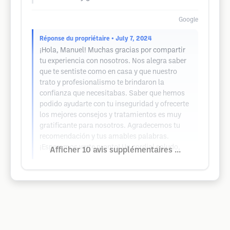
Google
Réponse du propriétaire
• July 7, 2024
¡Hola, Manuel! Muchas gracias por compartir
tu experiencia con nosotros. Nos alegra saber
que te sentiste como en casa y que nuestro
trato y profesionalismo te brindaron la
confianza que necesitabas. Saber que hemos
podido ayudarte con tu inseguridad y ofrecerte
los mejores consejos y tratamientos es muy
gratificante para nosotros. Agradecemos tu
recomendación y tus amables palabras.
¡Esperamos verte pronto! Un cordial saludo,
Afficher 10 avis supplémentaires ...