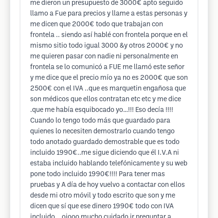
me dieron un presupuesto de 3000€ apto seguido
llamo a Fue para precios y llame a estas personas y
me dicen que 2000€ todo que trabajan con
frontela .. siendo así hablé con frontela porque en el
mismo sitio todo igual 3000 &y otros 2000€ y no
me quieren pasar con nadie ni personalmente en
frontela se lo comunicó a FUE me llamó este señor
y me dice que el precio mío ya no es 2000€ que son
2500€ con el IVA ..que es marquetin engañosa que
son médicos que ellos contratan etc etc y me dice
.que me había esquibocado yo…!!! Eso decía !!!!
Cuando lo tengo todo más que guardado para
quienes lo necesiten demostrarlo cuando tengo
todo anotado guardado demostrable que es todo
incluido 1990€..me sigue diciendo que él I.V.A ni
estaba incluido hablando telefónicamente y su web
pone todo incluido 1990€!!!! Para tener mas
pruebas y A día de hoy vuelvo a contactar con ellos
desde mi otro móvil y todo escrito que son y me
dicen que sí que ese dinero 1990€ todo con IVA
incluido .. ojooo mucho cuidado ir preguntar a