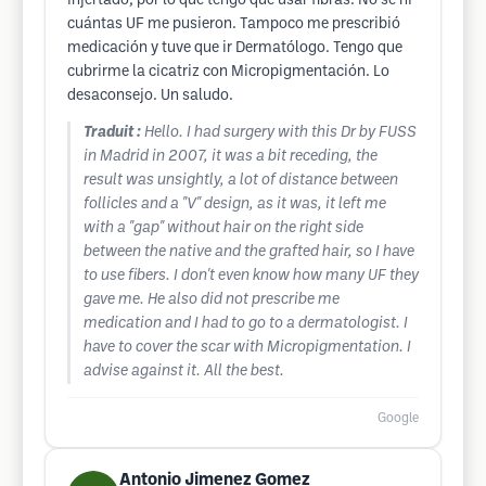
injertado, por lo que tengo que usar fibras. No sé ni
cuántas UF me pusieron. Tampoco me prescribió
medicación y tuve que ir Dermatólogo. Tengo que
cubrirme la cicatriz con Micropigmentación. Lo
desaconsejo. Un saludo.
Traduit :
Hello. I had surgery with this Dr by FUSS
in Madrid in 2007, it was a bit receding, the
result was unsightly, a lot of distance between
follicles and a "V" design, as it was, it left me
with a "gap" without hair on the right side
between the native and the grafted hair, so I have
to use fibers. I don't even know how many UF they
gave me. He also did not prescribe me
medication and I had to go to a dermatologist. I
have to cover the scar with Micropigmentation. I
advise against it. All the best.
Google
Antonio Jimenez Gomez