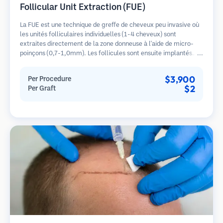
Follicular Unit Extraction (FUE)
La FUE est une technique de greffe de cheveux peu invasive où
les unités folliculaires individuelles (1-4 cheveux) sont
extraites directement de la zone donneuse à l'aide de micro-
poinçons (0,7-1,0mm). Les follicules sont ensuite implantés
dans les sites receveurs des zones dégarnies. Cette méthode
laisse de minuscules cicatrices à peine visibles et permet une
$3,900
Per Procedure
guérison plus rapide par rapport aux méthodes de prélèvement
$2
Per Graft
en bandelette.