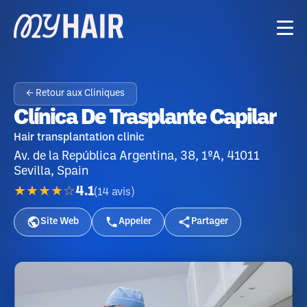
← Retour aux Cliniques
Clínica De Trasplante Capilar
Hair transplantation clinic
Av. de la República Argentina, 38, 1ºA, 41011
Sevilla, Spain
★★★★☆
4.1
(
14
avis
)
Site Web
Appeler
Partager