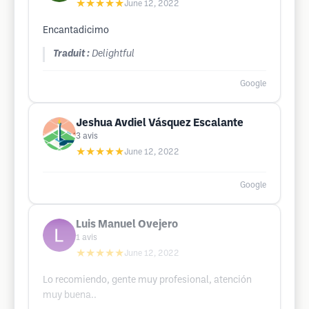
★★★★★
June 12, 2022
Encantadicimo
Traduit :
Delightful
Google
Jeshua Avdiel Vásquez Escalante
3
avis
★★★★★
June 12, 2022
Google
Luis Manuel Ovejero
1
avis
★★★★★
June 12, 2022
Lo recomiendo, gente muy profesional, atención
muy buena..