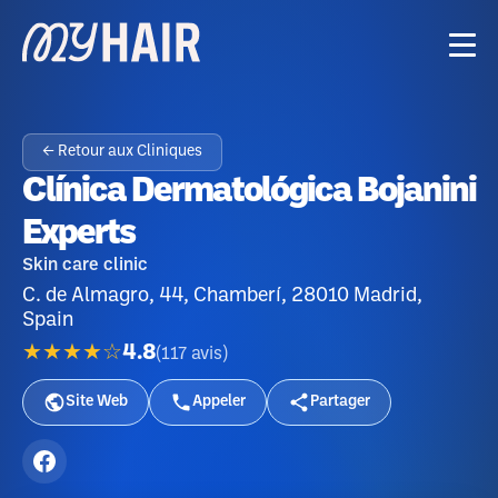
← Retour aux Cliniques
Clínica Dermatológica Bojanini
Experts
Skin care clinic
C. de Almagro, 44, Chamberí, 28010 Madrid,
Spain
★★★★☆
4.8
(
117
avis
)
Site Web
Appeler
Partager