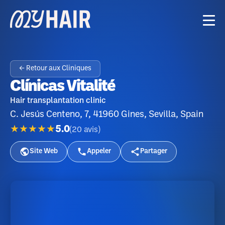
← Retour aux Cliniques
Clínicas Vitalité
Hair transplantation clinic
C. Jesús Centeno, 7, 41960 Gines, Sevilla, Spain
★★★★★
5.0
(
20
avis
)
Site Web
Appeler
Partager