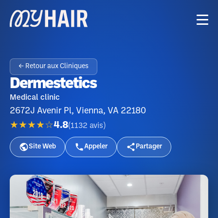
← Retour aux Cliniques
Dermestetics
Medical clinic
2672J Avenir Pl, Vienna, VA 22180
★★★★☆
4.8
(
1132
avis
)
Site Web
Appeler
Partager