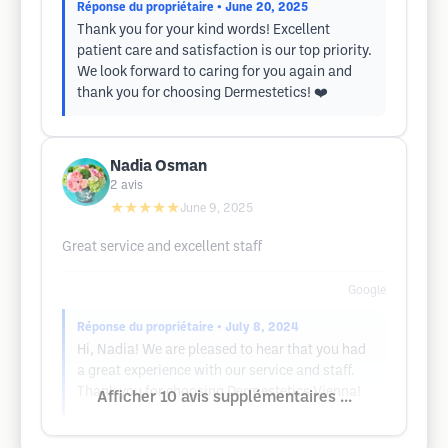
Réponse du propriétaire
• June 20, 2025
Thank you for your kind words! Excellent
patient care and satisfaction is our top priority.
We look forward to caring for you again and
thank you for choosing Dermestetics! ❤️
Nadia Osman
2
avis
★★★★★
June 9, 2025
Great service and excellent staff
Google
Réponse du propriétaire
• July 8, 2024
Hi, Nadia! We are pleased to hear that you had
a great experience with our service and staff.
Thank you for choosing Dermestetics Vienna!
Afficher 10 avis supplémentaires ...