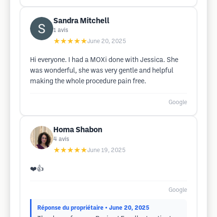
Sandra Mitchell
1
avis
★★★★★
June 20, 2025
Hi everyone. I had a MOXi done with Jessica. She
was wonderful, she was very gentle and helpful
making the whole procedure pain free.
Google
Homa Shabon
4
avis
★★★★★
June 19, 2025
❤️👍
Google
Réponse du propriétaire
• June 20, 2025