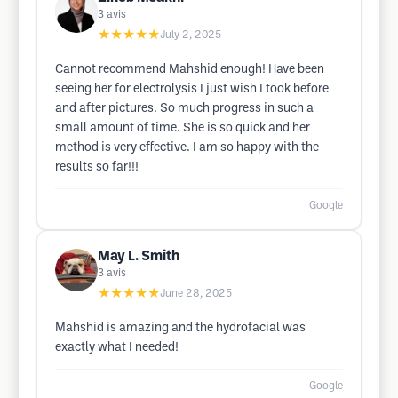
3
avis
★★★★★
July 2, 2025
Cannot recommend Mahshid enough! Have been
seeing her for electrolysis I just wish I took before
and after pictures. So much progress in such a
small amount of time. She is so quick and her
method is very effective. I am so happy with the
results so far!!!
Google
May L. Smith
3
avis
★★★★★
June 28, 2025
Mahshid is amazing and the hydrofacial was
exactly what I needed!
Google