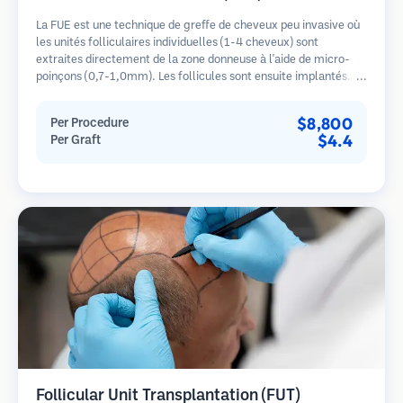
La FUE est une technique de greffe de cheveux peu invasive où
les unités folliculaires individuelles (1-4 cheveux) sont
extraites directement de la zone donneuse à l'aide de micro-
poinçons (0,7-1,0mm). Les follicules sont ensuite implantés
dans les sites receveurs des zones dégarnies. Cette méthode
laisse de minuscules cicatrices à peine visibles et permet une
$8,800
Per Procedure
guérison plus rapide par rapport aux méthodes de prélèvement
$4.4
Per Graft
en bandelette.
Follicular Unit Transplantation (FUT)