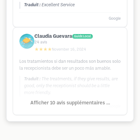
Traduit :
Excellent Service
Google
Claudia Guevara
Guide Local
24
avis
★★★★
November 16, 2024
Los tratamientos si dan resultados son buenos solo
la recepcionista debe ser un poco más amable.
Traduit :
The treatments, if they give results, are
good, only the receptionist should be a little
more friendly.
Afficher 10 avis supplémentaires ...
Google