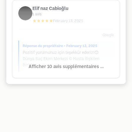
Elif naz Cabioğlu
1
avis
★★★★★
February 13, 2025
Google
Réponse du propriétaire
• February 13, 2025
Pozitif yorumunuz için teşekkür ederiz!😊
Dünya Saç Ekim Merkezi ©️ Hasta İlişkileri
Birimi
Afficher 10 avis supplémentaires ...