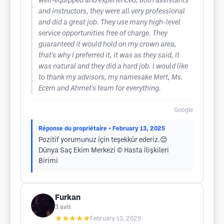
well-equipped and experienced, both assistants
and instructors, they were all very professional
and did a great job. They use many high-level
service opportunities free of charge. They
guaranteed it would hold on my crown area,
that's why I preferred it, it was as they said, it
was natural and they did a hard job. I would like
to thank my advisors, my namesake Mert, Ms.
Ecem and Ahmet's team for everything.
Google
Réponse du propriétaire
• February 13, 2025
Pozitif yorumunuz için teşekkür ederiz.😊
Dünya Saç Ekim Merkezi ©️ Hasta İlişkileri
Birimi
Furkan
3
avis
★★★★★
February 13, 2025