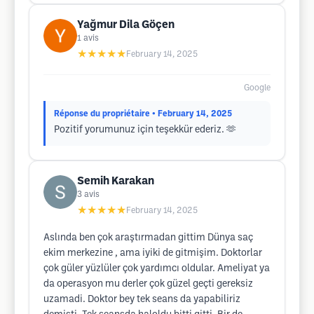
Yağmur Dila Göçen
1
avis
★★★★★
February 14, 2025
Google
Réponse du propriétaire
• February 14, 2025
Pozitif yorumunuz için teşekkür ederiz. 🫶
Semih Karakan
3
avis
★★★★★
February 14, 2025
Aslında ben çok araştırmadan gittim Dünya saç
ekim merkezine , ama iyiki de gitmişim. Doktorlar
çok güler yüzlüler çok yardımcı oldular. Ameliyat ya
da operasyon mu derler çok güzel geçti gereksiz
uzamadi. Doktor bey tek seans da yapabiliriz