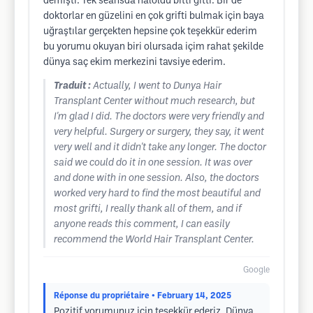
demişti. Tek seansda haloldu bitti gitti. Bir de
doktorlar en güzelini en çok grifti bulmak için baya
uğraştılar gerçekten hepsine çok teşekkür ederim
bu yorumu okuyan biri olursada içim rahat şekilde
dünya saç ekim merkezini tavsiye ederim.
Traduit :
Actually, I went to Dunya Hair
Transplant Center without much research, but
I'm glad I did. The doctors were very friendly and
very helpful. Surgery or surgery, they say, it went
very well and it didn't take any longer. The doctor
said we could do it in one session. It was over
and done with in one session. Also, the doctors
worked very hard to find the most beautiful and
most grifti, I really thank all of them, and if
anyone reads this comment, I can easily
recommend the World Hair Transplant Center.
Google
Réponse du propriétaire
• February 14, 2025
Pozitif yorumunuz için teşekkür ederiz. Dünya