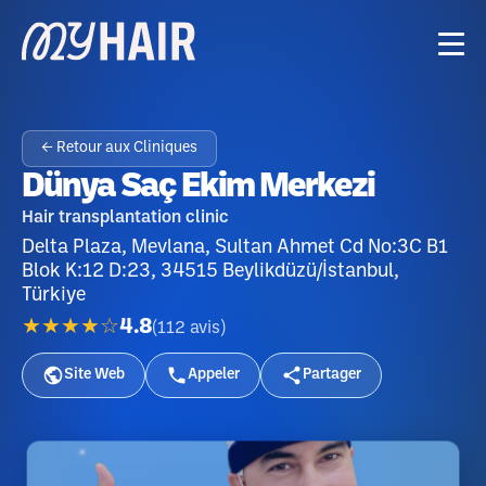
← Retour aux Cliniques
Dünya Saç Ekim Merkezi
Hair transplantation clinic
Delta Plaza, Mevlana, Sultan Ahmet Cd No:3C B1
Blok K:12 D:23, 34515 Beylikdüzü/İstanbul,
Türkiye
★★★★☆
4.8
(
112
avis
)
Site Web
Appeler
Partager