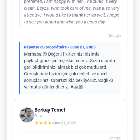
preferred. I am happy with her. The clinic is very
clean. Beyza, who took care of me, was also very
attentive. I would like to thank her as well. I hope
to see you again and wish you a good day.
Google
Réponse du propriétaire
• June 27, 2025
Merhaba 😊 Değerli fikirlerinizi bizimle
paylaştığınız için teşekkür ederiz. Sizin olumlu
geri bildiriminizi almak bizi çok mutlu etti.
Görüşleriniz bizim için çok değerli ve güzel
sonuçlarınızı sabırsızlıkla bekliyoruz. Sağlıklı
ve mutlu günler dileriz. 🌟🙏🏼
Berkay Temel
0
avis
★★★★
June 27, 2025
Google