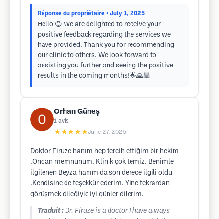
Réponse du propriétaire
• July 1, 2025
Hello 😊 We are delighted to receive your
positive feedback regarding the services we
have provided. Thank you for recommending
our clinic to others. We look forward to
assisting you further and seeing the positive
results in the coming months!🌟🙏🏼
Orhan Güneş
1
avis
★★★★★
June 27, 2025
Doktor Firuze hanım hep tercih ettiğim bir hekim
.Ondan memnunum. Klinik çok temiz. Benimle
ilgilenen Beyza hanım da son derece ilgili oldu
.Kendisine de teşekkür ederim. Yine tekrardan
görüşmek dileğiyle iyi günler dilerim.
Traduit :
Dr. Firuze is a doctor I have always