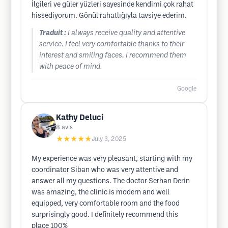
İlgileri ve güler yüzleri sayesinde kendimi çok rahat
hissediyorum. Gönül rahatlığıyla tavsiye ederim.
Traduit :
I always receive quality and attentive
service. I feel very comfortable thanks to their
interest and smiling faces. I recommend them
with peace of mind.
Google
Kathy Deluci
8
avis
★★★★★
July 3, 2025
My experience was very pleasant, starting with my
coordinator Siban who was very attentive and
answer all my questions. The doctor Serhan Derin
was amazing, the clinic is modern and well
equipped, very comfortable room and the food
surprisingly good. I definitely recommend this
place 100%