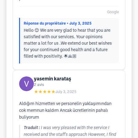
Google
Réponse du propriétaire
• July 3, 2025
Hello 😊 We are very glad to hear that you are
satisfied with our services. Your opinions
matter a lot for us .We extend our best wishes
for your continued good health and a future
filled with positivity. 🌟🙏🏼
yasemin karataş
2
avis
★★★★★
July 3, 2025
Aldığım hizmetten ve personelin yaklaşımından
cok memnun kaldım Ancak ücretlerinin pahalı
buliyorum
Traduit :
I was very pleased with the service I
received and the staff's approach However, I find