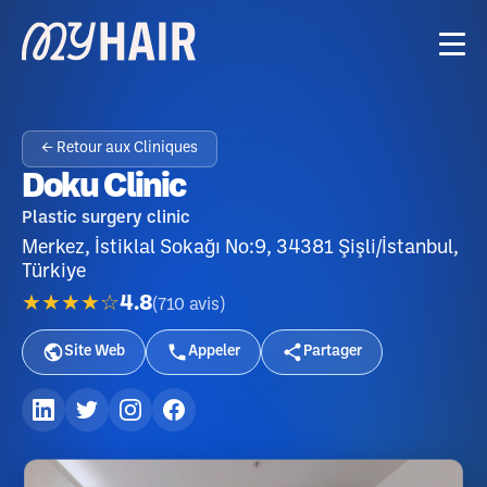
← Retour aux Cliniques
Doku Clinic
Plastic surgery clinic
Merkez, İstiklal Sokağı No:9, 34381 Şişli/İstanbul,
Türkiye
★★★★☆
4.8
(
710
avis
)
Site Web
Appeler
Partager