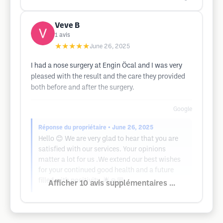
Veve B
1
avis
★★★★★
June 26, 2025
I had a nose surgery at Engin Öcal and I was very
pleased with the result and the care they provided
both before and after the surgery.
Google
Réponse du propriétaire
• June 26, 2025
Hello 😊 We are very glad to hear that you are
satisfied with our services. Your opinions
matter a lot for us .We extend our best wishes
for your continued good health and a future
filled with positivity. 🌟🙏🏼
Afficher 10 avis supplémentaires ...