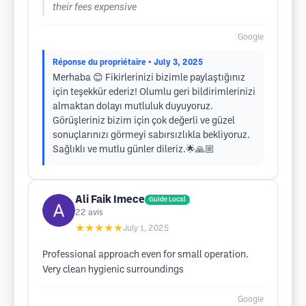
their fees expensive
Google
Réponse du propriétaire
• July 3, 2025
Merhaba 😊 Fikirlerinizi bizimle paylaştığınız
için teşekkür ederiz! Olumlu geri bildirimlerinizi
almaktan dolayı mutluluk duyuyoruz.
Görüşleriniz bizim için çok değerli ve güzel
sonuçlarınızı görmeyi sabırsızlıkla bekliyoruz.
Sağlıklı ve mutlu günler dileriz.🌟🙏🏼
Ali Faik Imece
Guide Local
22
avis
★★★★★
July 1, 2025
Professional approach even for small operation.
Very clean hygienic surroundings
Google