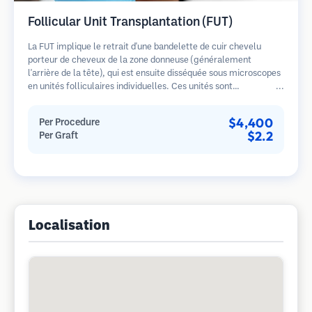
Follicular Unit Transplantation (FUT)
La FUT implique le retrait d'une bandelette de cuir chevelu
porteur de cheveux de la zone donneuse (généralement
l'arrière de la tête), qui est ensuite disséquée sous microscopes
en unités folliculaires individuelles. Ces unités sont
transplantées dans la zone receveuse. Cette méthode produit
généralement plus de greffons en une seule séance mais laisse
$4,400
Per Procedure
une cicatrice linéaire.
$2.2
Per Graft
Localisation