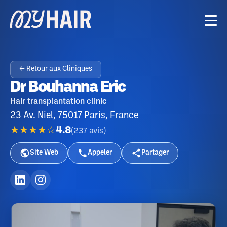
← Retour aux Cliniques
Dr Bouhanna Eric
Hair transplantation clinic
23 Av. Niel, 75017 Paris, France
★★★★☆
4.8
(
237
avis
)
Site Web
Appeler
Partager