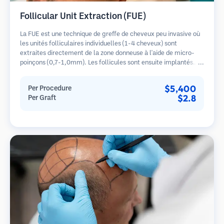
Follicular Unit Extraction (FUE)
La FUE est une technique de greffe de cheveux peu invasive où
les unités folliculaires individuelles (1-4 cheveux) sont
extraites directement de la zone donneuse à l'aide de micro-
poinçons (0,7-1,0mm). Les follicules sont ensuite implantés
dans les sites receveurs des zones dégarnies. Cette méthode
laisse de minuscules cicatrices à peine visibles et permet une
$5,400
Per Procedure
guérison plus rapide par rapport aux méthodes de prélèvement
$2.8
Per Graft
en bandelette.