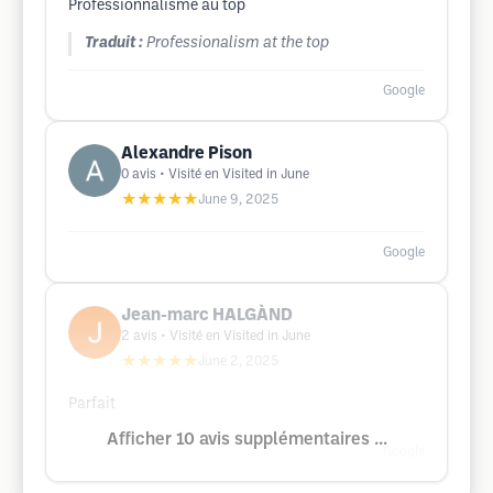
Professionnalisme au top
Traduit :
Professionalism at the top
Google
Alexandre Pison
0
avis
• Visité en Visited in June
★★★★★
June 9, 2025
Google
Jean-marc HALGÀND
2
avis
• Visité en Visited in June
★★★★★
June 2, 2025
Parfait
Afficher 10 avis supplémentaires ...
Google