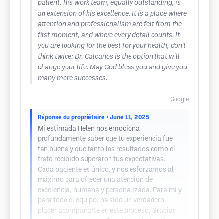
patient. His work team, equally outstanding, is
an extension of his excellence. It is a place where
attention and professionalism are felt from the
first moment, and where every detail counts. If
you are looking for the best for your health, don't
think twice: Dr. Calcanos is the option that will
change your life. May God bless you and give you
many more successes.
Google
Réponse du propriétaire
• June 11, 2025
Mi estimada Helen nos emociona
profundamente saber que tu experiencia fue
tan buena y que tanto los resultados como el
trato recibido superaron tus expectativas.
Cada paciente es único, y nos esforzamos al
máximo para ofrecer una atención de
excelencia, humana y personalizada. Para mí y
para todo el equipo, ha sido un verdadero
placer acompañarte en este proceso. Gracias