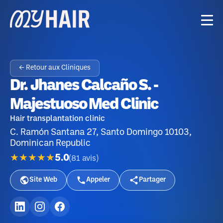
← Retour aux Cliniques
Dr. Jhanes Calcaño S. -
Majestuoso Med Clinic
Hair transplantation clinic
C. Ramón Santana 27, Santo Domingo 10103,
Dominican Republic
★★★★★
5.0
(
81
avis
)
Site Web
Appeler
Partager