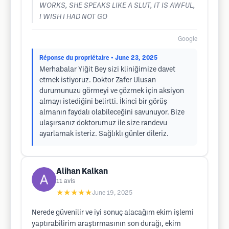
WORKS, SHE SPEAKS LIKE A SLUT, IT IS AWFUL,
I WISH I HAD NOT GO
Google
Réponse du propriétaire
• June 23, 2025
Merhabalar Yiğit Bey sizi kliniğimize davet
etmek istiyoruz. Doktor Zafer Ulusan
durumunuzu görmeyi ve çözmek için aksiyon
almayı istediğini belirtti. İkinci bir görüş
almanın faydalı olabileceğini savunuyor. Bize
ulaşırsanız doktorumuz ile size randevu
ayarlamak isteriz. Sağlıklı günler dileriz.
Alihan Kalkan
11
avis
★★★★★
June 19, 2025
Nerede güvenilir ve iyi sonuç alacağım ekim işlemi
yaptırabilirim araştırmasının son durağı, ekim