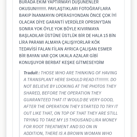
BURADA EKİM YAPTIRMAYI DÜŞÜNENLER
OKUSUN!!!!!!!!. PAYLAŞTIKLARI FOTOĞRAFLARA
BAKIP İNANMAYIN OPERASYONDAN ÖNCE ÇOK İYİ
OLACAK DİYE GARANTİ VERDİLER OPRSNY’DAN
SONRA YOK ÖYLE YOK BÖYLE KIVIRMAYA
BAŞLADILAR ÜSTÜNE ÜSTLÜK BİR DE HALA 15 BİN
LİRA PARAMI ALMAYA ÇALIŞIYORLAR KÖK
TEDAVİSİ FALAN FİLAN AYRICA ÇALIŞAN ESMER
BİR BAYAN VAR ÇOK UKALA AZALAR GİBİ
KONUŞUYOR BERBAT KEŞKE GİTMESEYDİM
Traduit :
THOSE WHO ARE THINKING OF HAVING
A TRANSPLANT HERE SHOULD READ IT!!!!!!!!. DO
NOT BELIEVE BY LOOKING AT THE PHOTOS THEY
SHARED, BEFORE THE OPERATION THEY
GUARANTEED THAT IT WOULD BE VERY GOOD,
AFTER THE OPERATION THEY STARTED TO TRY IT
OUT LIKE THAT, ON TOP OF THAT THEY ARE STILL
TRYING TO TAKE MY 15 THOUSAND LIRA MONEY
FOR ROOT TREATMENT AND SO ON IN
ADDITION, THERE IS A BROWN WOMAN WHO