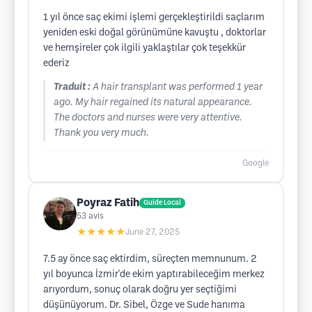
1 yıl önce saç ekimi işlemi gerçekleştirildi saçlarım
yeniden eski doğal görünümüne kavuştu , doktorlar
ve hemşireler çok ilgili yaklaştılar çok teşekkür
ederiz
Traduit :
A hair transplant was performed 1 year
ago. My hair regained its natural appearance.
The doctors and nurses were very attentive.
Thank you very much.
Google
Poyraz Fatih
Guide Local
53
avis
★★★★★
June 27, 2025
7.5 ay önce saç ektirdim, süreçten memnunum. 2
yıl boyunca İzmir'de ekim yaptırabileceğim merkez
arıyordum, sonuç olarak doğru yer seçtiğimi
düşünüyorum. Dr. Sibel, Özge ve Sude hanıma