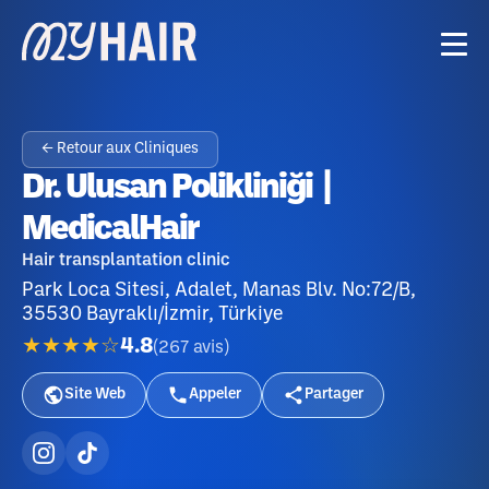
← Retour aux Cliniques
Dr. Ulusan Polikliniği |
MedicalHair
Hair transplantation clinic
Park Loca Sitesi, Adalet, Manas Blv. No:72/B,
35530 Bayraklı/İzmir, Türkiye
★★★★☆
4.8
(
267
avis
)
Site Web
Appeler
Partager