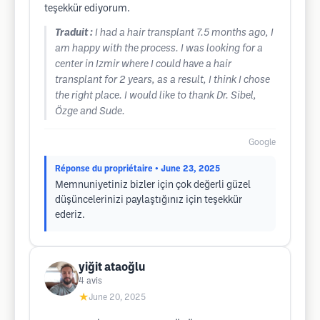
teşekkür ediyorum.
Traduit :
I had a hair transplant 7.5 months ago, I
am happy with the process. I was looking for a
center in Izmir where I could have a hair
transplant for 2 years, as a result, I think I chose
the right place. I would like to thank Dr. Sibel,
Özge and Sude.
Google
Réponse du propriétaire
• June 23, 2025
Memnuniyetiniz bizler için çok değerli güzel
düşüncelerinizi paylaştığınız için teşekkür
ederiz.
yiğit ataoğlu
4
avis
★
June 20, 2025