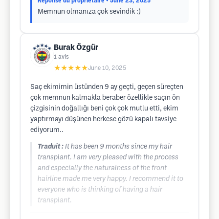
Réponse du propriétaire
• June 23, 2025
Memnun olmanıza çok sevindik :)
Burak Özgür
1
avis
★★★★★
June 10, 2025
Saç ekimimin üstünden 9 ay geçti, geçen süreçten
çok memnun kalmakla beraber özellikle saçın ön
çizgisinin doğallığı beni çok çok mutlu etti, ekim
yaptırmayı düşünen herkese gözü kapalı tavsiye
ediyorum..
Traduit :
It has been 9 months since my hair
transplant. I am very pleased with the process
and especially the naturalness of the front
hairline made me very happy. I recommend it to
everyone who is thinking of having a hair
transplant.