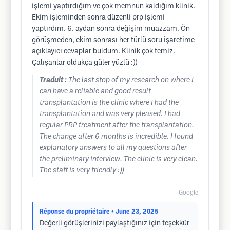
işlemi yaptırdığım ve çok memnun kaldığım klinik.
Ekim işleminden sonra düzenli prp işlemi
yaptırdım. 6. aydan sonra değişim muazzam. Ön
görüşmeden, ekim sonrası her türlü soru işaretime
açıklayıcı cevaplar buldum. Klinik çok temiz.
Çalışanlar oldukça güler yüzlü :))
Traduit :
The last stop of my research on where I
can have a reliable and good result
transplantation is the clinic where I had the
transplantation and was very pleased. I had
regular PRP treatment after the transplantation.
The change after 6 months is incredible. I found
explanatory answers to all my questions after
the preliminary interview. The clinic is very clean.
The staff is very friendly :))
Google
Réponse du propriétaire
• June 23, 2025
Değerli görüşlerinizi paylaştığınız için teşekkür