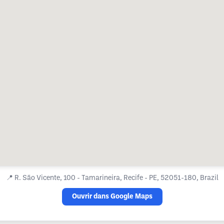
📍
R. São Vicente, 100 - Tamarineira, Recife - PE, 52051-180, Brazil
Ouvrir dans Google Maps