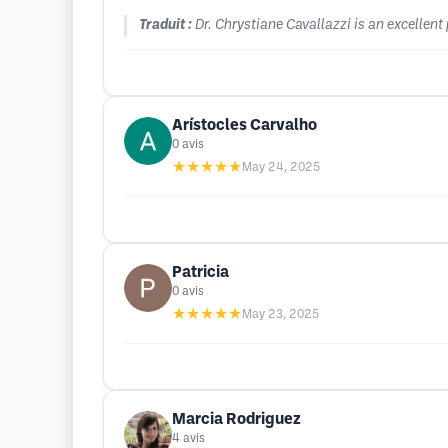
Traduit :
Dr. Chrystiane Cavallazzi is an excellent 
Arístocles Carvalho
0
avis
★★★★★
May 24, 2025
Patricia
0
avis
★★★★★
May 23, 2025
Marcia Rodriguez
4
avis