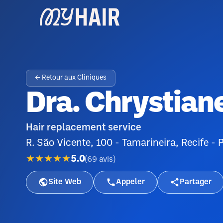
← Retour aux Cliniques
Dra. Chrystiane
Hair replacement service
R. São Vicente, 100 - Tamarineira, Recife -
★★★★★
5.0
(
69
avis
)
Site Web
Appeler
Partager