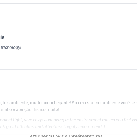
ia!
trichology!
o, luz ambiente, muito aconchegante! Só em estar no ambiente você se
rinho e atenção! Indico muito!
ambient light, very cozy! Just being in the environment makes you feel ve
h great affection and attention! I highly recommend it!
Afficher 10 avis supplémentaires ...