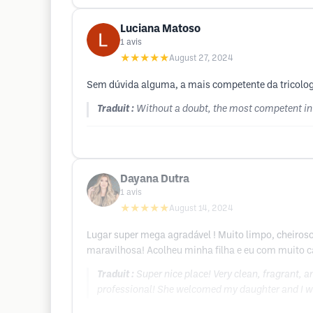
Luciana Matoso
1
avis
★★★★★
August 27, 2024
Sem dúvida alguma, a mais competente da tricolog
Traduit :
Without a doubt, the most competent in 
Dayana Dutra
1
avis
★★★★★
August 14, 2024
Lugar super mega agradável ! Muito limpo, cheiros
maravilhosa! Acolheu minha filha e eu com muito ca
Traduit :
Super nice place! Very clean, fragrant, 
professional! She welcomed my daughter and I wit