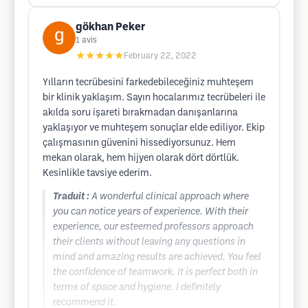
gökhan Peker
1
avis
★★★★★
February 22, 2022
Yılların tecrübesini farkedebileceğiniz muhteşem
bir klinik yaklaşım. Sayın hocalarımız tecrübeleri ile
akılda soru işareti bırakmadan danışanlarına
yaklaşıyor ve muhteşem sonuçlar elde ediliyor. Ekip
çalışmasının güvenini hissediyorsunuz. Hem
mekan olarak, hem hijyen olarak dört dörtlük.
Kesinlikle tavsiye ederim.
Traduit :
A wonderful clinical approach where
you can notice years of experience. With their
experience, our esteemed professors approach
their clients without leaving any questions in
mind and amazing results are achieved. You feel
the confidence of teamwork. It is perfect both in
terms of space and hygiene. I definitely
recommend it.