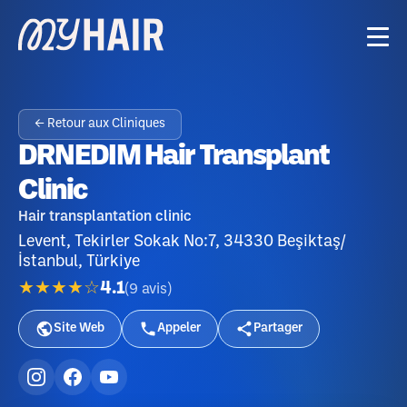
← Retour aux Cliniques
DRNEDIM Hair Transplant
Clinic
Hair transplantation clinic
Levent, Tekirler Sokak No:7, 34330 Beşiktaş/
İstanbul, Türkiye
★★★★☆
4.1
(
9
avis
)
Site Web
Appeler
Partager