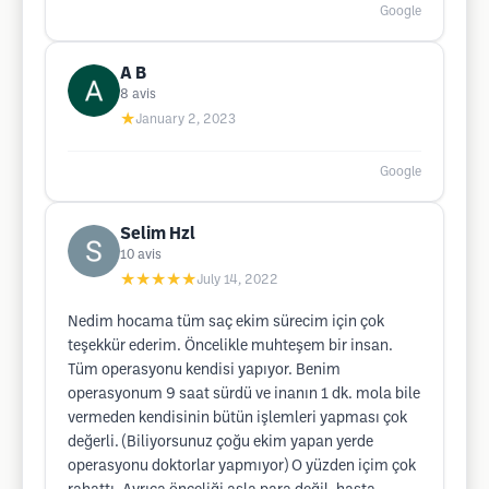
Google
A B
8
avis
★
January 2, 2023
Google
Selim Hzl
10
avis
★★★★★
July 14, 2022
Nedim hocama tüm saç ekim sürecim için çok
teşekkür ederim. Öncelikle muhteşem bir insan.
Tüm operasyonu kendisi yapıyor. Benim
operasyonum 9 saat sürdü ve inanın 1 dk. mola bile
vermeden kendisinin bütün işlemleri yapması çok
değerli. (Biliyorsunuz çoğu ekim yapan yerde
operasyonu doktorlar yapmıyor) O yüzden içim çok