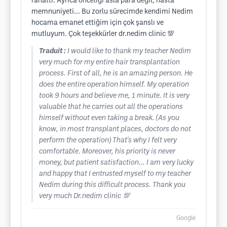
rahattı. Ayrıca önceliği asla para değil, hasta
memnuniyeti... Bu zorlu sürecimde kendimi Nedim
hocama emanet ettiğim için çok şanslı ve
mutluyum. Çok teşekkürler dr.nedim clinic 💯
Traduit :
I would like to thank my teacher Nedim
very much for my entire hair transplantation
process. First of all, he is an amazing person. He
does the entire operation himself. My operation
took 9 hours and believe me, 1 minute. It is very
valuable that he carries out all the operations
himself without even taking a break. (As you
know, in most transplant places, doctors do not
perform the operation) That's why I felt very
comfortable. Moreover, his priority is never
money, but patient satisfaction... I am very lucky
and happy that I entrusted myself to my teacher
Nedim during this difficult process. Thank you
very much Dr.nedim clinic 💯
Google