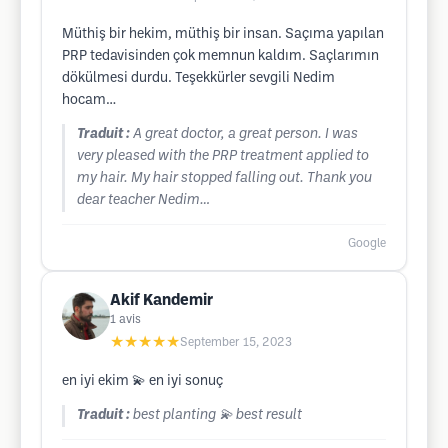
Müthiş bir hekim, müthiş bir insan. Saçıma yapılan
PRP tedavisinden çok memnun kaldım. Saçlarımın
dökülmesi durdu. Teşekkürler sevgili Nedim
hocam…
Traduit :
A great doctor, a great person. I was
very pleased with the PRP treatment applied to
my hair. My hair stopped falling out. Thank you
dear teacher Nedim…
Google
Akif Kandemir
1
avis
★★★★★
September 15, 2023
en iyi ekim 💫 en iyi sonuç
Traduit :
best planting 💫 best result