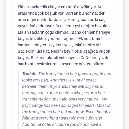
Ekilen saçlar dik cikiyor çok kötü gözüküyor. Ve
aralarında çok boşluk var. Sorsan bu normal der
ama diğer doktorlarda saç ekimi yapanlarda saç
gayet doğal duruyor. Senelerdir psikolojim bozuldu.
Ekilen saçların çoğu çıkmadı. Bana denilen herşeye
büyük titizlikle uymama rağmen! Ek not, tabii 1
isminde müşteri kaydınız yok çünkü ismim gizli.
Saç ekimi üst kat, Nedim beyin ofisi aşağıda ve çok
büyük. Bu kanıt olarak yeter ayrıca Dr Nedim yazılı
saç bantlı resimlerimi isteyenlere gösterebilirim.
Traduit :
The transplanted hair grows upright and
looks very bad. And there is a lot of space
between them. If you ask, they will say this is
normal, but in other doctors who perform hair
transplantation, the hair looks very natural. My
psychology has been damaged for years. Most of
the transplanted hair did not grow. Even though I
followed everything I was told meticulously!
Additional note, of course you do not have a