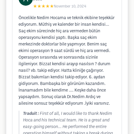
★★★★★
November 10, 2024
Öncelikle Nedim Hocama ve teknik ekibine teşekkür
ediyorum. Müthiş ve kalender bir insan kendisi...
Saç ekim sürecinde hiç ara vermeden bütün
operasyonu kendisi yaptı. Başka saç ekim
merkezinde doktorlar bile yapmıyor. Benim saç
ekimi operasyon 9 saat sürdü ve hiç ara vermedi.
Operasyon sırasında ve sonrasında sizinle
ilgileniyor. Bizzat kendisi arayıp nasılsın ? durum
nasıl? vb. takip ediyor. Hatta kliniğe çağırıyor.
Bizzat bakımları kendisi takip ediyor. 6. aydan
gidiyorum. Bambaşka bir görünüm kazandım.
İnanamadım bile kendime .... Keşke daha önce
yapsaydım. Sonuç olarak Dr.Nedim Ardıç ve
ailesine sonsuz teşekkür ediyorum .İyiki varsınız.
Traduit :
First of all, I would like to thank Nedim
Hoca and his technical team. He is a great and
easy-going person... He performed the entire
operation himself without taking a break during