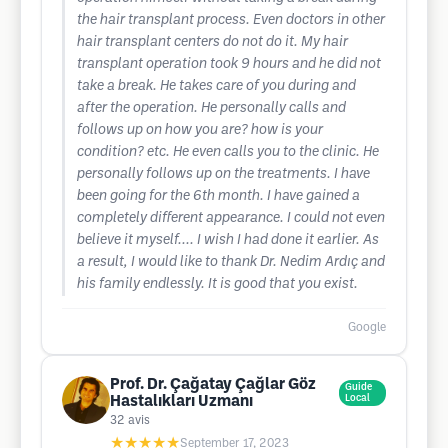
the hair transplant process. Even doctors in other
hair transplant centers do not do it. My hair
transplant operation took 9 hours and he did not
take a break. He takes care of you during and
after the operation. He personally calls and
follows up on how you are? how is your
condition? etc. He even calls you to the clinic. He
personally follows up on the treatments. I have
been going for the 6th month. I have gained a
completely different appearance. I could not even
believe it myself.... I wish I had done it earlier. As
a result, I would like to thank Dr. Nedim Ardıç and
his family endlessly. It is good that you exist.
Google
Prof. Dr. Çağatay Çağlar Göz
Guide
Hastalıkları Uzmanı
Local
32
avis
★★★★★
September 17, 2023