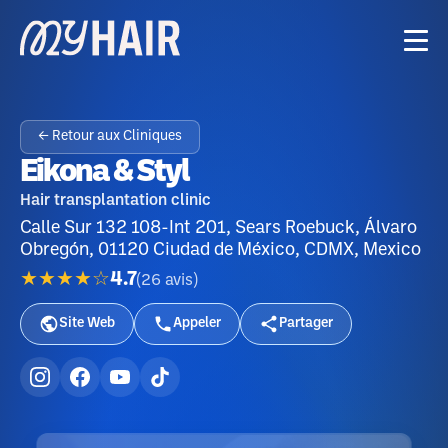
← Retour aux Cliniques
Eikona & Styl
Hair transplantation clinic
Calle Sur 132 108-Int 201, Sears Roebuck, Álvaro
Obregón, 01120 Ciudad de México, CDMX, Mexico
★★★★☆
4.7
(
26
avis
)
Site Web
Appeler
Partager