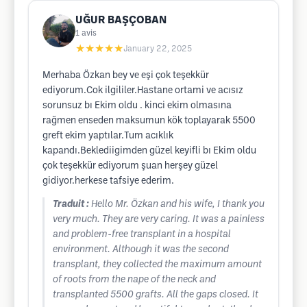
UĞUR BAŞÇOBAN
1
avis
★★★★★
January 22, 2025
Merhaba Özkan bey ve eşi çok teşekkür
ediyorum.Cok ilgililer.Hastane ortami ve acısız
sorunsuz bı Ekim oldu . kinci ekim olmasına
rağmen enseden maksumun kök toplayarak 5500
greft ekim yaptılar.Tum acıklık
kapandı.Beklediigimden güzel keyifli bı Ekim oldu
çok teşekkür ediyorum şuan herşey güzel
gidiyor.herkese tafsiye ederim.
Traduit :
Hello Mr. Özkan and his wife, I thank you
very much. They are very caring. It was a painless
and problem-free transplant in a hospital
environment. Although it was the second
transplant, they collected the maximum amount
of roots from the nape of the neck and
transplanted 5500 grafts. All the gaps closed. It