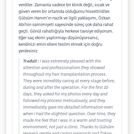
verdiler. Zamanla sadece bir klinik değil, sıcak ve
güven veren bir ortamda olduğumu hissettirdiler.
Gülsüm Hanım’ın nazik ve ilgili yaklaşımı, Özkan
Abi’nin samimiyeti sayesinde süreç çok daha rahat
geçti. Gönül rahatlığıyla herkese tavsiye ediyorum.
Eğer saç ekimi yaptırmayı düşünüyorsanız,
kendinizi emin ellere teslim etmek için doğru
yerdesiniz
Traduit :
I was extremely pleased with the
attention and professionalism they showed
throughout my hair transplantation process.
They were incredibly caring at every stage before,
during and after the operation. For the first 10
days, they asked for my photos every day and
followed my process meticulously, and they
immediately gave me detailed information even
when I had the slightest question. Over time, they
made me feel that I was in a warm and trusting
environment, not just a clinic. Thanks to Gülsüm
Hanım's gentle and caring approach and Özkan