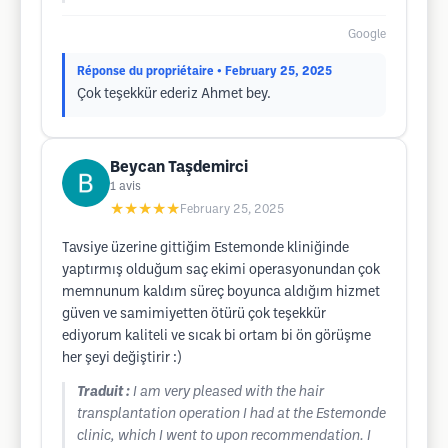
Google
Réponse du propriétaire
• February 25, 2025
Çok teşekkür ederiz Ahmet bey.
Beycan Taşdemirci
1
avis
★★★★★
February 25, 2025
Tavsiye üzerine gittiğim Estemonde kliniğinde
yaptırmış olduğum saç ekimi operasyonundan çok
memnunum kaldım süreç boyunca aldığım hizmet
güven ve samimiyetten ötürü çok teşekkür
ediyorum kaliteli ve sıcak bi ortam bi ön görüşme
her şeyi değiştirir :)
Traduit :
I am very pleased with the hair
transplantation operation I had at the Estemonde
clinic, which I went to upon recommendation. I