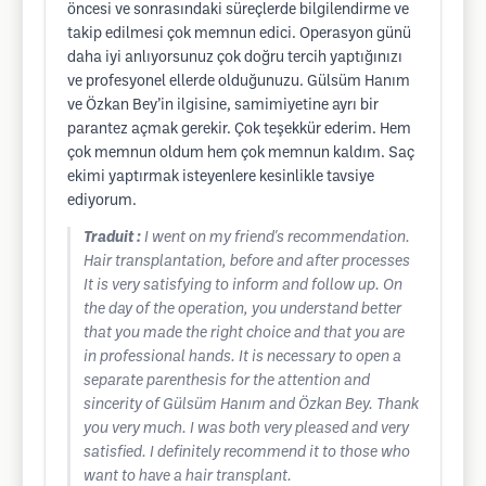
öncesi ve sonrasındaki süreçlerde bilgilendirme ve
takip edilmesi çok memnun edici. Operasyon günü
daha iyi anlıyorsunuz çok doğru tercih yaptığınızı
ve profesyonel ellerde olduğunuzu. Gülsüm Hanım
ve Özkan Bey’in ilgisine, samimiyetine ayrı bir
parantez açmak gerekir. Çok teşekkür ederim. Hem
çok memnun oldum hem çok memnun kaldım. Saç
ekimi yaptırmak isteyenlere kesinlikle tavsiye
ediyorum.
Traduit :
I went on my friend's recommendation.
Hair transplantation, before and after processes
It is very satisfying to inform and follow up. On
the day of the operation, you understand better
that you made the right choice and that you are
in professional hands. It is necessary to open a
separate parenthesis for the attention and
sincerity of Gülsüm Hanım and Özkan Bey. Thank
you very much. I was both very pleased and very
satisfied. I definitely recommend it to those who
want to have a hair transplant.