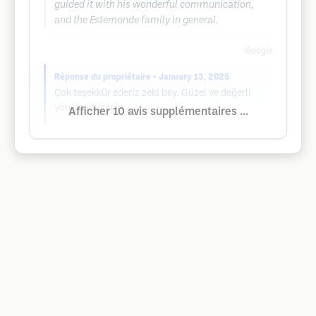
guided it with his wonderful communication,
and the Estemonde family in general.
Google
Réponse du propriétaire
• January 13, 2025
Çok teşekkür ederiz zeki bey. Güzel ve değerli
yorumunuz için
Afficher 10 avis supplémentaires ...