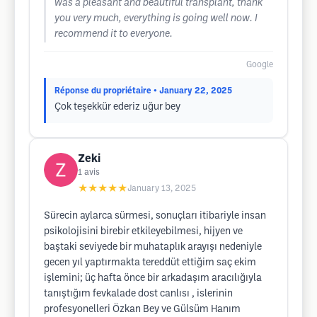
was a pleasant and beautiful transplant, thank
you very much, everything is going well now. I
recommend it to everyone.
Google
Réponse du propriétaire
• January 22, 2025
Çok teşekkür ederiz uğur bey
Zeki
1
avis
★★★★★
January 13, 2025
Sürecin aylarca sürmesi, sonuçları itibariyle insan
psikolojisini birebir etkileyebilmesi, hijyen ve
baştaki seviyede bir muhataplık arayışı nedeniyle
gecen yıl yaptırmakta tereddüt ettiğim saç ekim
işlemini; üç hafta önce bir arkadaşım aracılığıyla
tanıştığım fevkalade dost canlısı , islerinin
profesyonelleri Özkan Bey ve Gülsüm Hanım