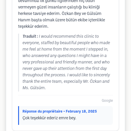
devamında ilk günkü ilgilerinden hiç odun
vermeyen güzel insanların çalıştığı bu kliniği
herkese tavsiye ederim. Özkan Bey ve Gülsüm
Hanım başta olmak üzere bütün ekibe içtenlikle
teşekkür ederim.
Traduit :
I would recommend this clinic to
everyone, staffed by beautiful people who made
me feel at home from the moment I stepped in,
who answered any questions I might have in a
very professional and friendly manner, and who
never gave up their attention from the first day
throughout the process. I would like to sincerely
thank the entire team, especially Mr. Özkan and
Ms. Gülsüm.
Google
Réponse du propriétaire
• February 18, 2025
Çok teşekkür ederiz emre bey.