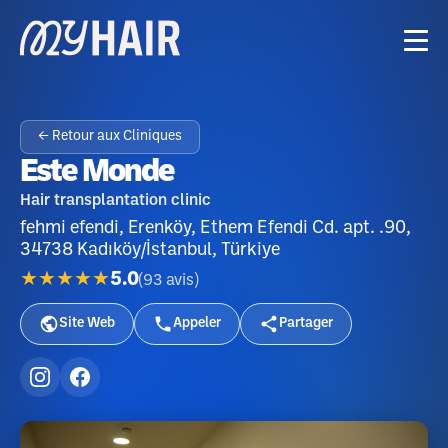
← Retour aux Cliniques
Este Monde
Hair transplantation clinic
fehmi efendi, Erenköy, Ethem Efendi Cd. apt. .90,
34738 Kadıköy/İstanbul, Türkiye
★★★★★
5.0
(
93
avis
)
Site Web
Appeler
Partager