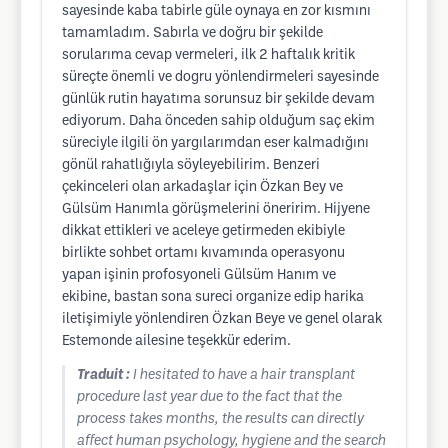
sayesinde kaba tabirle güle oynaya en zor kısmını
tamamladım. Sabırla ve doğru bir şekilde
sorularıma cevap vermeleri, ilk 2 haftalık kritik
süreçte önemli ve dogru yönlendirmeleri sayesinde
günlük rutin hayatıma sorunsuz bir şekilde devam
ediyorum. Daha önceden sahip olduğum saç ekim
süreciyle ilgili ön yargılarımdan eser kalmadığını
gönül rahatlığıyla söyleyebilirim. Benzeri
çekinceleri olan arkadaşlar için Özkan Bey ve
Gülsüm Hanımla görüşmelerini öneririm. Hijyene
dikkat ettikleri ve aceleye getirmeden ekibiyle
birlikte sohbet ortamı kıvamında operasyonu
yapan işinin profosyoneli Gülsüm Hanım ve
ekibine, bastan sona sureci organize edip harika
iletişimiyle yönlendiren Özkan Beye ve genel olarak
Estemonde ailesine teşekkür ederim.
Traduit :
I hesitated to have a hair transplant
procedure last year due to the fact that the
process takes months, the results can directly
affect human psychology, hygiene and the search