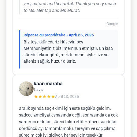
very natural and beautiful. Thank you very much
to Ms. Mehtap and Mr. Murat.
Google
Réponse du propriétaire
• April 26, 2025
Biz teşekkür ederiz Hüseyin bey
Memnuniyetiniz bizi memnun etmiştir. En kısa
sürede tekrar görüşmek temennisiyle size ve
aileniz sağlık, huzur dileriz.
kaan maraba
1
avis
★★★★★
April 13, 2025
aralık ayında saç ekimi için este sağlık'a geldim.
sadece ameliyat esnasında değil sonrasında da çok
yardımcı oldular. süreci takip ettiler. öneri sundular.
dördüncü ayı tamamlamak üzereyim ve saç çıkma
sürecim çok iyi gidiyor. her şey için teşekkür