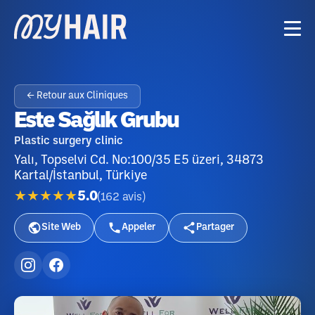
← Retour aux Cliniques
Este Sağlık Grubu
Plastic surgery clinic
Yalı, Topselvi Cd. No:100/35 E5 üzeri, 34873
Kartal/İstanbul, Türkiye
★★★★★
5.0
(
162
avis
)
Site Web
Appeler
Partager