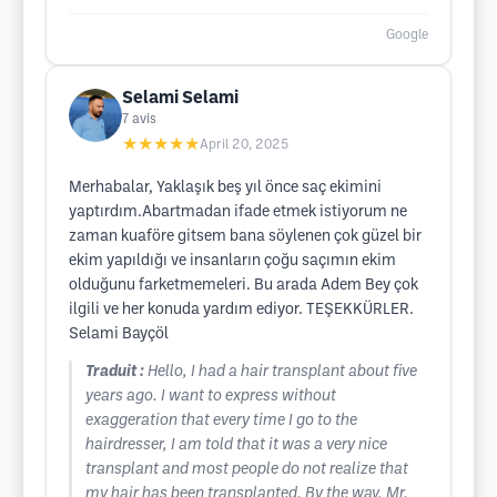
Google
Selami Selami
7
avis
★★★★★
April 20, 2025
Merhabalar, Yaklaşık beş yıl önce saç ekimini
yaptırdım.Abartmadan ifade etmek istiyorum ne
zaman kuaföre gitsem bana söylenen çok güzel bir
ekim yapıldığı ve insanların çoğu saçımın ekim
olduğunu farketmemeleri. Bu arada Adem Bey çok
ilgili ve her konuda yardım ediyor. TEŞEKKÜRLER.
Selami Bayçöl
Traduit :
Hello, I had a hair transplant about five
years ago. I want to express without
exaggeration that every time I go to the
hairdresser, I am told that it was a very nice
transplant and most people do not realize that
my hair has been transplanted. By the way, Mr.