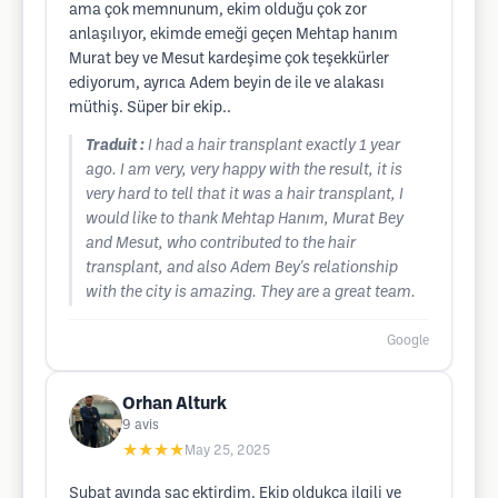
ama çok memnunum, ekim olduğu çok zor
anlaşılıyor, ekimde emeği geçen Mehtap hanım
Murat bey ve Mesut kardeşime çok teşekkürler
ediyorum, ayrıca Adem beyin de ile ve alakası
müthiş. Süper bir ekip..
Traduit :
I had a hair transplant exactly 1 year
ago. I am very, very happy with the result, it is
very hard to tell that it was a hair transplant, I
would like to thank Mehtap Hanım, Murat Bey
and Mesut, who contributed to the hair
transplant, and also Adem Bey's relationship
with the city is amazing. They are a great team.
Google
Orhan Alturk
9
avis
★★★★
May 25, 2025
Şubat ayında saç ektirdim. Ekip oldukça ilgili ve