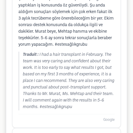
yaptıkları iş konusunda öz güvenliydi. Şu anda
aldığım sonuçları söylemek için çok erken fakat ilk
3 aylık tecrübeme göre önerebileceğim bir yer. Ekim
sonrası destek konusunda da oldukça ilgili ve
dakikler. Murat beye, Mehtap hanıma ve ekibine
teşekkürler. 5-6 ay sonra tekrar sonuçlarla beraber
yorum yapacağım. #estesağlıkgrubu
Traduit :
I had a hair transplant in February. The
team was very caring and confident about their
work. It is too early to say what results I got, but
based on my first 3 months of experience, it is a
place I can recommend. They are also very caring
and punctual about post-transplant support.
Thanks to Mr. Murat, Ms. Mehtap and their team.
I will comment again with the results in 5-6
months. #estesağlıkgrupu
Google