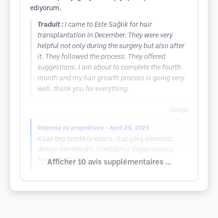
ediyorum.
Traduit :
I came to Este Sağlık for hair
transplantation in December. They were very
helpful not only during the surgery but also after
it. They followed the process. They offered
suggestions. I am about to complete the fourth
month and my hair growth process is going very
well. thank you for everything.
Google
Réponse du propriétaire
• April 26, 2025
Kaan bey teşekkür ederiz. Saç çıkış süreciniz
devam etmektedir. İstediğimiz doğal sonuça
kavuşacaksınız.
Afficher 10 avis supplémentaires ...