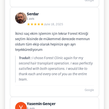
Google
Serdar
1
avis
★★★★★
June 18, 2025
İkinci saç ekim işlemim için tekrar Forest Kliniği
seçtim ikisinde de mükemmel derecede memnun
oldum tüm ekip olarak hepinize ayrı ayrı
teşekkürediyorum
Traduit :
I chose Forest Clinic again for my
second hair transplant operation. I was perfectly
satisfied with both operations. I would like to
thank each and every one of you as the entire
team.
Google
Yasemin Gençer
6
avis