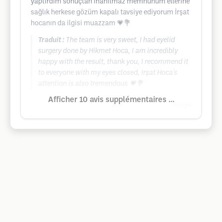
yaptırdım sonuçtan inanılmaz memnunum ellerine
sağlık herkese gözüm kapalı tavsiye ediyorum İrşat
hocanın da ilgisi muazzam 💗💐
Traduit :
The team is very sweet, I had eyelid
surgery done by Hikmet Hoca, I am incredibly
happy with the result, thank you, I recommend it
to everyone with my eyes closed, Irşat Hoca's
attention is also tremendous 💗💐
Afficher 10 avis supplémentaires ...
Google