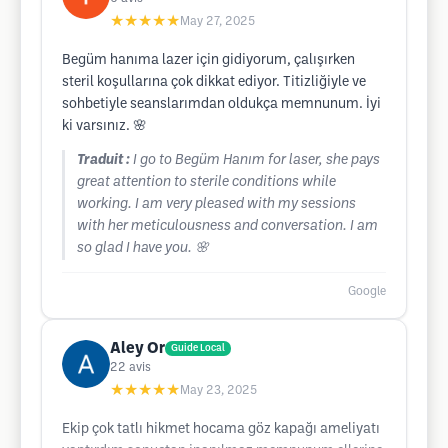
★★★★★
May 27, 2025
Begüm hanıma lazer için gidiyorum, çalışırken
steril koşullarına çok dikkat ediyor. Titizliğiyle ve
sohbetiyle seanslarımdan oldukça memnunum. İyi
ki varsınız. 🌸
Traduit :
I go to Begüm Hanım for laser, she pays
great attention to sterile conditions while
working. I am very pleased with my sessions
with her meticulousness and conversation. I am
so glad I have you. 🌸
Google
Aley Or
Guide Local
22
avis
★★★★★
May 23, 2025
Ekip çok tatlı hikmet hocama göz kapağı ameliyatı