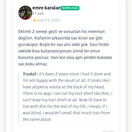
emre karalar
Guide Local
27
avis
★
June 25, 2025
Ektireli 2 seneyi gecti ve sonuctan hic memnun
degilim. Kafamin arkasinda sac kiran var gìbi
gozukuyor. Boyle bir sac alis sekli yok. Saci hicbir
sekilde kisa kullanamiyorum.simdi bir omur
bununla yasicaz. Yani kor olsa ayni yerden bukadar
sac koku almaz.
Traduit :
It's been 2 years since I had it done and
I'm not happy with the result at all. It looks like I
have alopecia areata at the back of my head.
There is no way I can cut my hair short like that. I
can't keep my hair short at all. Now I'll have to
live with this for the rest of my life. I mean, if I
was blind, I wouldn't smell that much hair from
the same place.