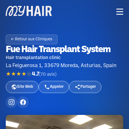
← Retour aux Cliniques
Fue Hair Transplant System
Hair transplantation clinic
La Felguerosa 1, 33679 Moreda, Asturias, Spain
★★★★☆
4.7
(
70
avis
)
Site Web
Appeler
Partager