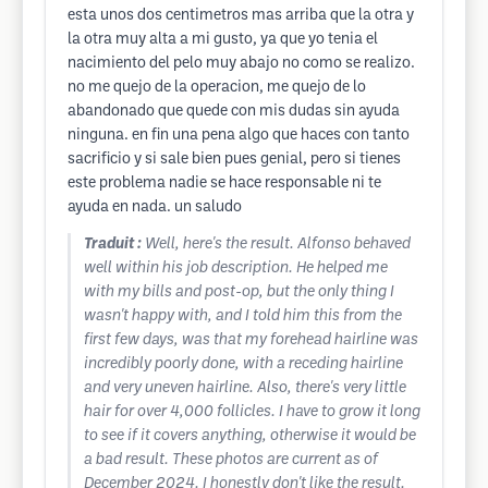
esta unos dos centimetros mas arriba que la otra y
la otra muy alta a mi gusto, ya que yo tenia el
nacimiento del pelo muy abajo no como se realizo.
no me quejo de la operacion, me quejo de lo
abandonado que quede con mis dudas sin ayuda
ninguna. en fin una pena algo que haces con tanto
sacrificio y si sale bien pues genial, pero si tienes
este problema nadie se hace responsable ni te
ayuda en nada. un saludo
Traduit :
Well, here's the result. Alfonso behaved
well within his job description. He helped me
with my bills and post-op, but the only thing I
wasn't happy with, and I told him this from the
first few days, was that my forehead hairline was
incredibly poorly done, with a receding hairline
and very uneven hairline. Also, there's very little
hair for over 4,000 follicles. I have to grow it long
to see if it covers anything, otherwise it would be
a bad result. These photos are current as of
December 2024. I honestly don't like the result.