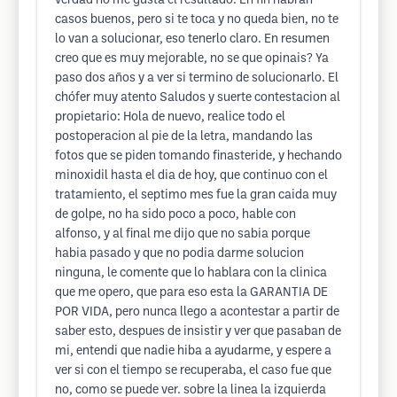
verdad no me gusta el resultado. En fin habran
casos buenos, pero si te toca y no queda bien, no te
lo van a solucionar, eso tenerlo claro. En resumen
creo que es muy mejorable, no se que opinais? Ya
paso dos años y a ver si termino de solucionarlo. El
chófer muy atento Saludos y suerte contestacion al
propietario: Hola de nuevo, realice todo el
postoperacion al pie de la letra, mandando las
fotos que se piden tomando finasteride, y hechando
minoxidil hasta el dia de hoy, que continuo con el
tratamiento, el septimo mes fue la gran caida muy
de golpe, no ha sido poco a poco, hable con
alfonso, y al final me dijo que no sabia porque
habia pasado y que no podia darme solucion
ninguna, le comente que lo hablara con la clinica
que me opero, que para eso esta la GARANTIA DE
POR VIDA, pero nunca llego a acontestar a partir de
saber esto, despues de insistir y ver que pasaban de
mi, entendi que nadie hiba a ayudarme, y espere a
ver si con el tiempo se recuperaba, el caso fue que
no, como se puede ver. sobre la linea la izquierda