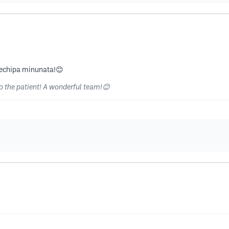
O echipa minunata!😊
o the patient! A wonderful team!😊