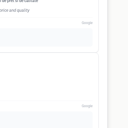
 de pret si de calitate
 price and quality
Google
Google