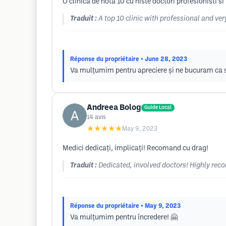
O clinica de nota 10 cu niste doctori profesionisti si
Traduit :
A top 10 clinic with professional and ver
Réponse du propriétaire
• June 28, 2023
Va mulțumim pentru apreciere și ne bucuram ca 
Andreea Bolog
Guide Local
14
avis
★★★★★
May 9, 2023
Medici dedicați, implicați! Recomand cu drag!
Traduit :
Dedicated, involved doctors! Highly re
Réponse du propriétaire
• May 9, 2023
Va mulțumim pentru încredere! 🤗