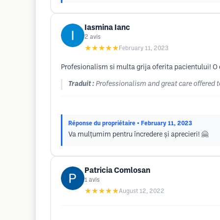
Iasmina Ianc
2
avis
★★★★★
February 11, 2023
Profesionalism si multa grija oferita pacientului! 
Traduit :
Professionalism and great care offered t
Réponse du propriétaire
• February 11, 2023
Va mulțumim pentru încredere și aprecieri! 🤗
Patricia Comlosan
1
avis
★★★★★
August 12, 2022