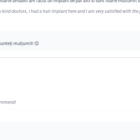
 foarte amabili am facut un implant de par aici si sunt foarte multumit si
y kind doctors, I had a hair implant here and I am very satisfied with the
sunteți mulțumit! 😊
commend!