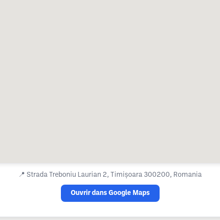
📍
Strada Treboniu Laurian 2, Timișoara 300200, Romania
Ouvrir dans Google Maps