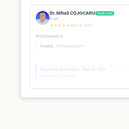
Dr. Mihail COJOCARU
Guide Local
6
avis
★★★★★
May 24, 2022
Profesionisti !!!
Traduit :
Professionals!!!
Réponse du propriétaire
• May 24, 2022
Mulțumim frumos!