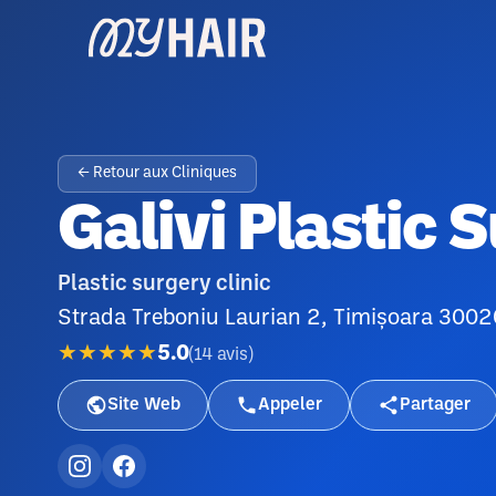
← Retour aux Cliniques
Galivi Plastic 
Plastic surgery clinic
Strada Treboniu Laurian 2, Timișoara 300
★★★★★
5.0
(
14
avis
)
Site Web
Appeler
Partager