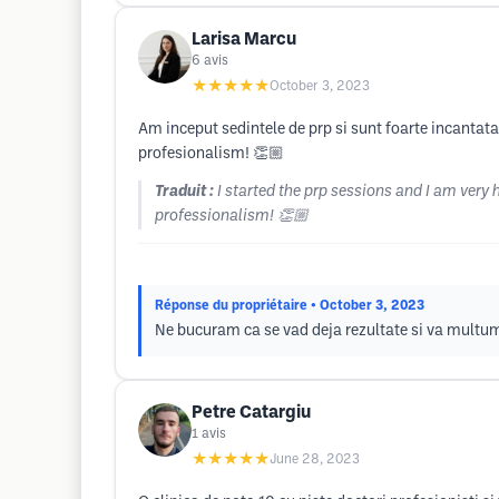
Larisa Marcu
6
avis
★★★★★
October 3, 2023
Am inceput sedintele de prp si sunt foarte incantata 
profesionalism! 👏🏼
Traduit :
I started the prp sessions and I am very 
professionalism! 👏🏼
Réponse du propriétaire
• October 3, 2023
Ne bucuram ca se vad deja rezultate si va multum
Petre Catargiu
1
avis
★★★★★
June 28, 2023