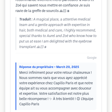
recommande vivement merci particulier à Aurel et
Zoé qui savent nous mettre en confiance Je suis
ravie de la greffe de sourcils 🙏🏻☀️
Traduit :
A magical place, a attentive medical
team and a gentle approach with expertise in
hair, both medical and care, I highly recommend,
special thanks to Aurel and Zoé who know how to
put us at ease I am delighted with the eyebrow
transplant 🙏🏻☀️
Google
Réponse du propriétaire
• March 20, 2025
Merci infiniment pour votre retour chaleureux !
Nous sommes ravis que vous ayez apprécié
votre expérience chez Capillo Paris et que notre
équipe ait su vous accompagner avec douceur
et expertise. Votre satisfaction est notre plus
belle récompense ! ✨ À très bientôt ! 😊 L’équipe
Capillo Paris