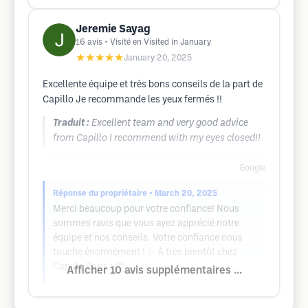
Jeremie Sayag
16
avis
• Visité en Visited in January
★★★★★
January 20, 2025
Excellente équipe et très bons conseils de la part de
Capillo Je recommande les yeux fermés !!
Traduit :
Excellent team and very good advice
from Capillo I recommend with my eyes closed!!
Google
Réponse du propriétaire
• March 20, 2025
Merci beaucoup pour votre confiance! Nous
sommes ravis que vous ayez apprécié notre
équipe et nos conseils. Votre confiance nous
touche énormément ! ✨ À très bientôt chez
Capillo Paris ! 😊
Afficher 10 avis supplémentaires ...