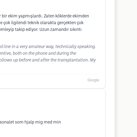
r bir ekim yapmışlardı. Zaten köklerde ekimden
çok ilgilendi teknik olarakta gerçekten çok
emleyip takip ediyor. Uzun zamandır sıkıntı
d line in a very amateur way, technically speaking.
tentive, both on the phone and during the
follows up before and after the transplantation. My
Google
personalet som hjalp mig med min