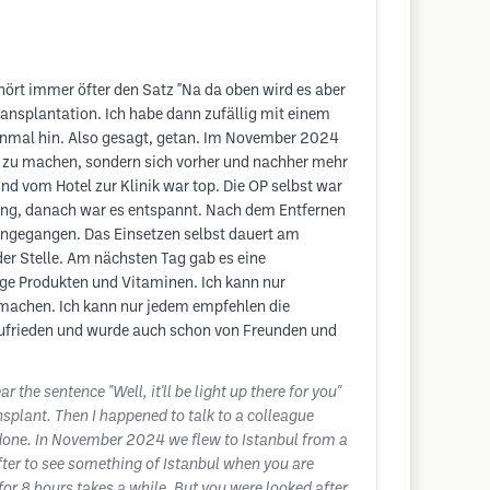
hört immer öfter den Satz "Na da oben wird es aber
ransplantation. Ich habe dann zufällig mit einem
 einmal hin. Also gesagt, getan. Im November 2024
s zu machen, sondern sich vorher und nachher mehr
d vom Hotel zur Klinik war top. Die OP selbst war
ung, danach war es entspannt. Nach dem Entfernen
ingegangen. Das Einsetzen selbst dauert am
er Stelle. Am nächsten Tag gab es eine
ege Produkten und Vitaminen. Ich kann nur
 machen. Ich kann nur jedem empfehlen die
 zufrieden und wurde auch schon von Freunden und
r the sentence "Well, it'll be light up there for you"
splant. Then I happened to talk to a colleague
 done. In November 2024 we flew to Istanbul from a
fter to see something of Istanbul when you are
 for 8 hours takes a while. But you were looked after