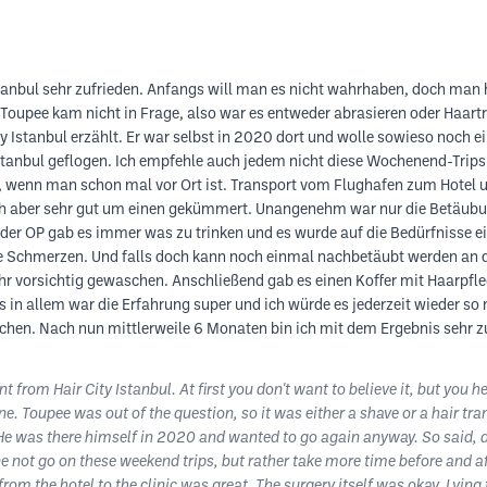
Istanbul sehr zufrieden. Anfangs will man es nicht wahrhaben, doch man 
. Toupee kam nicht in Frage, also war es entweder abrasieren oder Haart
ity Istanbul erzählt. Er war selbst in 2020 dort und wolle sowieso noch
Istanbul geflogen. Ich empfehle auch jedem nicht diese Wochenend-Trip
 wenn man schon mal vor Ort ist. Transport vom Flughafen zum Hotel un
sich aber sehr gut um einen gekümmert. Unangenehm war nur die Betäub
der OP gab es immer was zu trinken und es wurde auf die Bedürfnisse e
e Schmerzen. Und falls doch kann noch einmal nachbetäubt werden an d
ehr vorsichtig gewaschen. Anschließend gab es einen Koffer mit Haarpfl
 in allem war die Erfahrung super und ich würde es jederzeit wieder so
machen. Nach nun mittlerweile 6 Monaten bin ich mit dem Ergebnis sehr
t from Hair City Istanbul. At first you don't want to believe it, but you hea
 Toupee was out of the question, so it was either a shave or a hair tran
. He was there himself in 2020 and wanted to go again anyway. So said,
e not go on these weekend trips, but rather take more time before and a
from the hotel to the clinic was great. The surgery itself was okay. Lying