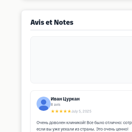
Avis et Notes
Иван Цуркан
8
avis
★★★★★
July 5, 2025
Очень доволен клиникой! Все было отлично: сотр
если вы уже уехали из страны. Это очень ценно!