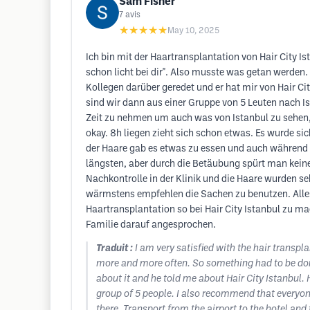
Sam Fisher
7
avis
★★★★★
May 10, 2025
Ich bin mit der Haartransplantation von Hair City 
schon licht bei dir". Also musste was getan werden
Kollegen darüber geredet und er hat mir von Hair C
sind wir dann aus einer Gruppe von 5 Leuten nach 
Zeit zu nehmen um auch was von Istanbul zu sehen,
okay. 8h liegen zieht sich schon etwas. Es wurde 
der Haare gab es etwas zu essen und auch während 
längsten, aber durch die Betäubung spürt man kein
Nachkontrolle in der Klinik und die Haare wurden s
wärmstens empfehlen die Sachen zu benutzen. Alles
Haartransplantation so bei Hair City Istanbul zu 
Familie darauf angesprochen.
Traduit :
I am very satisfied with the hair transplan
more and more often. So something had to be done.
about it and he told me about Hair City Istanbul
group of 5 people. I also recommend that everyon
there. Transport from the airport to the hotel and 