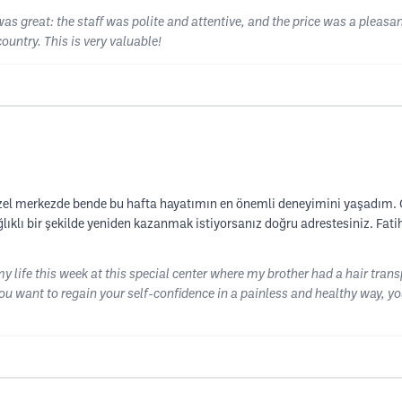
as great: the staff was polite and attentive, and the price was a pleasant
country. This is very valuable!
 özel merkezde bende bu hafta hayatımın en önemli deneyimini yaşadım. G
ğlıklı bir şekilde yeniden kazanmak istiyorsanız doğru adrestesiniz. Fati
y life this week at this special center where my brother had a hair tran
 you want to regain your self-confidence in a painless and healthy way, y