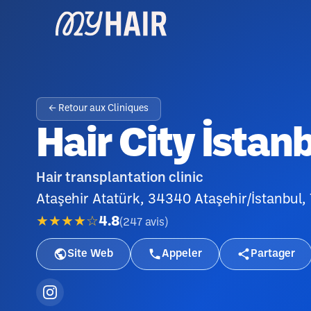
← Retour aux Cliniques
Hair City İstan
Hair transplantation clinic
Ataşehir Atatürk, 34340 Ataşehir/İstanbul, 
★★★★☆
4.8
(
247
avis
)
Site Web
Appeler
Partager