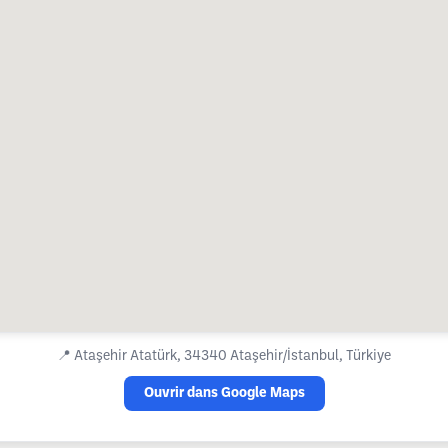
📍
Ataşehir Atatürk, 34340 Ataşehir/İstanbul, Türkiye
Ouvrir dans Google Maps