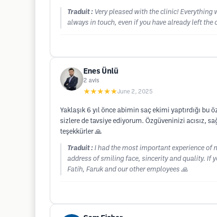
Traduit :
Very pleased with the clinic! Everything w
always in touch, even if you have already left the 
Enes Ünlü
2
avis
★★★★★
June 2, 2025
Yaklaşık 6 yıl önce abimin saç ekimi yaptırdığı bu
sizlere de tavsiye ediyorum. Özgüveninizi acısız, sa
teşekkürler 🙏
Traduit :
I had the most important experience of m
address of smiling face, sincerity and quality. If
Fatih, Faruk and our other employees 🙏