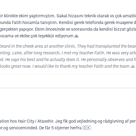
klinikte ekim yaptırmıştım. Sakal hizasını teknik olarak vs çok amatö
unda Fatih hocamla tanıştım. Kendisi gerek telefonda gerek muayene de 
e gerçekten yapıyor. Ekim öncesinde ve sonrasında da kendisi bizzat gözl
hocama ve ekibe çok teşekkür ediyorum 🙏
beard in the cheek area at another clinic. They had transplanted the bear
anting. Later, after long research, I met my teacher Fatih. He was very at
d. He says his best and he actually does it. He personally observes and 
looks great now. I would like to thank my teacher Fatih and the team 🙏
ion hos Hair City i Atasehir. Jeg fik god vejledning og rådgivning af 
 og serviceminded. De får 5 stjerner herfra 🇩🇰