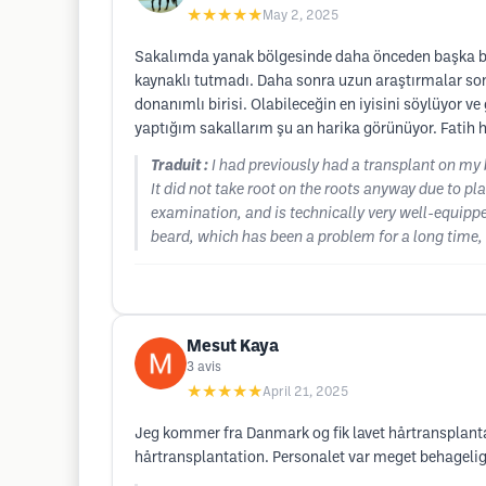
★★★★★
May 2, 2025
Sakalımda yanak bölgesinde daha önceden başka bir 
kaynaklı tutmadı. Daha sonra uzun araştırmalar son
donanımlı birisi. Olabileceğin en iyisini söylüyor v
yaptığım sakallarım şu an harika görünüyor. Fatih 
Traduit :
I had previously had a transplant on my 
It did not take root on the roots anyway due to pl
examination, and is technically very well-equippe
beard, which has been a problem for a long time, 
Mesut Kaya
3
avis
★★★★★
April 21, 2025
Jeg kommer fra Danmark og fik lavet hårtransplantat
hårtransplantation. Personalet var meget behagelige