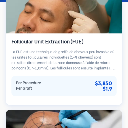
Follicular Unit Extraction (FUE)
La FUE est une technique de greffe de cheveux peu invasive où
les unités folliculaires individuelles (1-4 cheveux) sont
extraites directement de la zone donneuse à l'aide de micro-
poinçons (0,7-1,0mm). Les follicules sont ensuite implantés
dans les sites receveurs des zones dégarnies. Cette méthode
laisse de minuscules cicatrices à peine visibles et permet une
$3,850
Per Procedure
guérison plus rapide par rapport aux méthodes de prélèvement
$1.9
Per Graft
en bandelette.