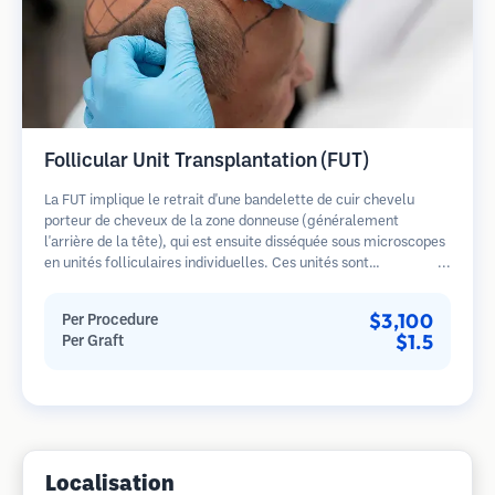
Follicular Unit Transplantation (FUT)
La FUT implique le retrait d'une bandelette de cuir chevelu
porteur de cheveux de la zone donneuse (généralement
l'arrière de la tête), qui est ensuite disséquée sous microscopes
en unités folliculaires individuelles. Ces unités sont
transplantées dans la zone receveuse. Cette méthode produit
généralement plus de greffons en une seule séance mais laisse
$3,100
Per Procedure
une cicatrice linéaire.
$1.5
Per Graft
Localisation