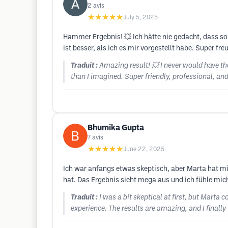
2
avis
★★★★★
July 5, 2025
Hammer Ergebnis! 💥 Ich hätte nie gedacht, dass so
ist besser, als ich es mir vorgestellt habe. Super fr
Traduit :
Amazing result! 💥 I never would have th
than I imagined. Super friendly, professional, an
Bhumika Gupta
7
avis
★★★★★
June 22, 2025
Ich war anfangs etwas skeptisch, aber Marta hat mic
hat. Das Ergebnis sieht mega aus und ich fühle mi
Traduit :
I was a bit skeptical at first, but Marta
experience. The results are amazing, and I finall