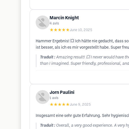
Marcin Knight
4
avis
★★★★★
June 10, 2025
Hammer Ergebnis! 💥 Ich hätte nie gedacht, dass so
ist besser, als ich es mir vorgestellt habe. Super fr
Traduit :
Amazing result! 💥 I never would have th
than I imagined. Super friendly, professional, an
Jorn Paulini
1
avis
★★★★★
June 9, 2025
Insgesamt eine sehr gute Erfahrung. Sehr hygienisch
Traduit :
Overall, a very good experience. A very h