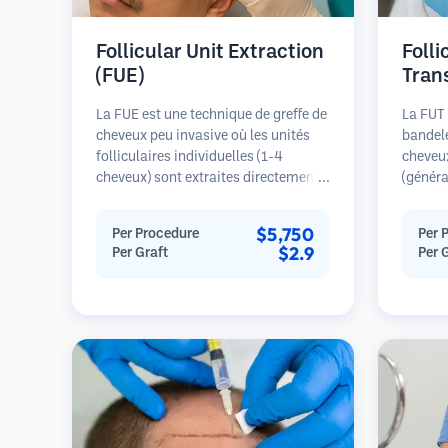
Follicular Unit Extraction
Folli
(FUE)
Tran
La FUE est une technique de greffe de
La FUT 
cheveux peu invasive où les unités
bandele
folliculaires individuelles (1-4
cheveu
cheveux) sont extraites directement
(généra
de la zone donneuse à l'aide de
est ens
micro-poinçons (0,7-1,0mm). Les
microsc
$5,750
Per Procedure
Per 
follicules sont ensuite implantés
individ
$2.9
Per Graft
Per 
dans les sites receveurs des zones
transpl
dégarnies. Cette méthode laisse de
receveu
minuscules cicatrices à peine
général
visibles et permet une guérison plus
seule s
rapide par rapport aux méthodes de
cicatric
prélèvement en bandelette.