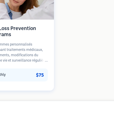
 Loss Prevention
rams
mmes personnalisés
ant traitements médicaux,
ments, modifications du
 vie et surveillance régulière
s patients aux premiers
de la perte de cheveux. Focus
$75
hly
prévention plutôt que la
ation.