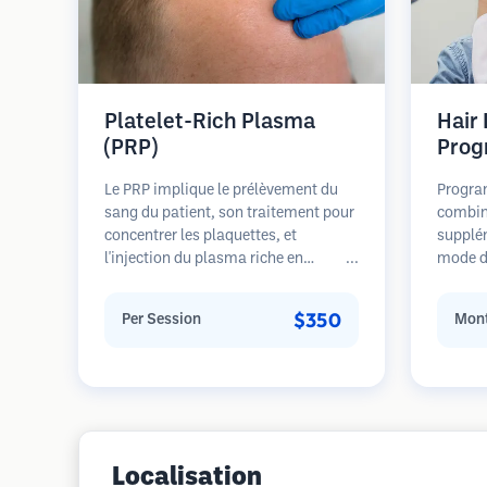
Platelet-Rich Plasma
Hair
(PRP)
Prog
Le PRP implique le prélèvement du
Progra
sang du patient, son traitement pour
combin
concentrer les plaquettes, et
supplé
l'injection du plasma riche en
mode de
plaquettes dans les zones de perte de
pour le
cheveux. Les facteurs de croissance
stades 
$350
Per Session
Mont
dans les plaquettes peuvent stimuler
sur la 
les follicules dormants, améliorer
restaur
l'épaisseur des cheveux et ralentir la
progression de la perte de cheveux.
Plusieurs séances sont généralement
nécessaires.
Localisation