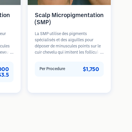
tion
Scalp Micropigmentation
(SMP)
teur
La SMP utilise des pigments
spécialisés et des aiguilles pour
icules
déposer de minuscules points sur le
ceveurs
cuir chevelu qui imitent les follicules
offre un
pileux. Cela crée l'illusion d'une tête
fondeur,
de cheveux plus pleine ou d'une tête
000
$1,750
Per Procedure
s
rasée de près. La procédure nécessite
$3.5
2-4 séances et les résultats peuvent
 plus
durer 3-5 ans avant de nécessiter des
apide.
retouches.