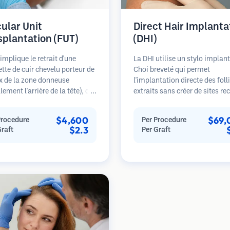
cular Unit
Direct Hair Implanta
splantation (FUT)
(DHI)
implique le retrait d'une
La DHI utilise un stylo implan
tte de cuir chevelu porteur de
Choi breveté qui permet
x de la zone donneuse
l'implantation directe des foll
lement l'arrière de la tête), qui
extraits sans créer de sites re
uite disséquée sous
au préalable. Cette technique 
opes en unités folliculaires
contrôle plus précis de la pro
$4,600
$69,
Procedure
Per Procedure
uelles. Ces unités sont
de la direction et de l'angle de
$2.3
Graft
Per Graft
antées dans la zone
cheveux implantés, offrant
se. Cette méthode produit
potentiellement des résultats
ement plus de greffons en une
denses et une guérison plus r
éance mais laisse une
e linéaire.