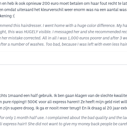
 en heb ik ook opnieuw 200 euro moet betalen om haar fout recht te lat
alen omdat uiteraard het kleurverschil weer enorm was na een aantal wa
kening :(
ommend this hairdresser. I went home with a huge color difference. My h
ght, this was HUGELY visible. I messaged her and she recommended recolo
 her mistake corrected. All in all I was 1,000 euros poorer and after 3
ter a number of washes. Too bad, because I was left with even less hair
hts 1maand een half gebruik. Ik ben gaan klagen van de slechte kwalite
 pure ripping!! 500€ voor ali express haren!! Ze heeft mijn geld niet wil
n zijn supere droog. Ik ga er nooit meer terug!! En ik draag al 20 jaar e
r only 1 month half use. I complained about the bad quality and the lad
 ali express hair!! She did not want to give my money back people be car