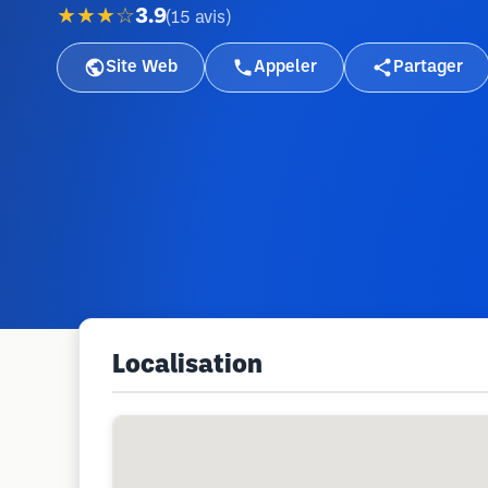
★★★☆
3.9
(
15
avis
)
Site Web
Appeler
Partager
Localisation