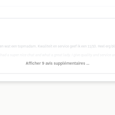
 en wat een topmadam. Kwaliteit en service geef ik een 11/10. Heel erg bli
 had a super nice chat and what a great lady. I give quality and service a
Afficher 9 avis supplémentaires ...