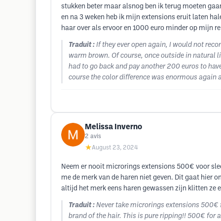
stukken beter maar alsnog ben ik terug moeten gaan
en na 3 weken heb ik mijn extensions eruit laten h
haar over als ervoor en 1000 euro minder op mijn re
Traduit :
If they ever open again, I would not rec
warm brown. Of course, once outside in natural li
had to go back and pay another 200 euros to have
course the color difference was enormous again af
Melissa Inverno
2
avis
★
August 23, 2024
Neem er nooit microrings extensions 500€ voor slec
me de merk van de haren niet geven. Dit gaat hier om
altijd het merk eens haren gewassen zijn klitten ze e
Traduit :
Never take microrings extensions 500€ fo
brand of the hair. This is pure ripping!! 500€ for