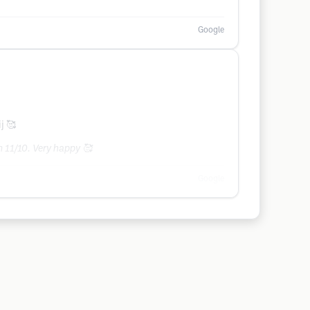
Google
j 🥰
n 11/10. Very happy 🥰
Google