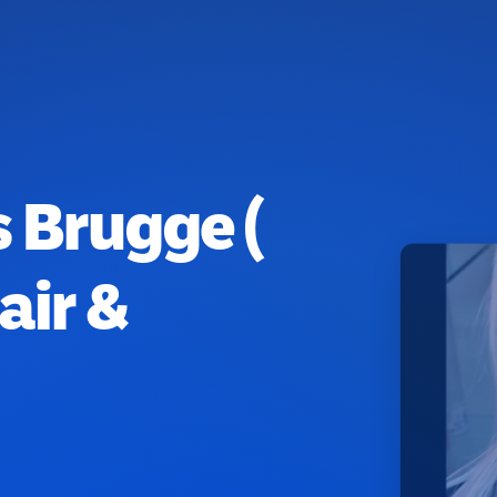
s Brugge (
air &