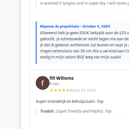
is washed it tangles and is super dry. I will neve
Réponse du propriétaire
• October 4, 2024
Allereerst heb je geen 500€ betaald voor de 125 st
gekocht. je schreeuwde en vocht tegen me aan d
je dat ik gewoon achterover zal leunen en naar je
ringen extensions van 50 cm Als u uw kind aan Cea
nodig in mijn salon! Blijf weg van mijn zaak!!
fifi Willems
8
avis
★★★★★
March 29, 2024
Super vriendelijk en behulpzaam. Top
Traduit :
Super friendly and helpful. Top