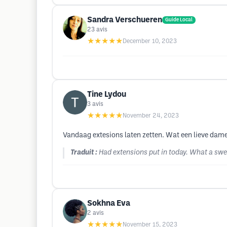
Sandra Verschueren
Guide Local
23
avis
★★★★★
December 10, 2023
Tine Lydou
3
avis
★★★★★
November 24, 2023
Vandaag extesions laten zetten. Wat een lieve dame 
Traduit :
Had extensions put in today. What a sweet
Sokhna Eva
2
avis
★★★★★
November 15, 2023