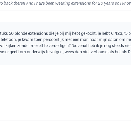
r go back there!! And I have been wearing extensions for 20 years so I kn
uks 50 blonde extensions die je bij mij hebt gekocht. je hebt € 423,75 b
e telefoon, je kwam toen persoonlijk met een man naar mijn salon om 
 zal kijken zonder mezelf te verdedigen? "bovenal heb ik je nog steeds 
ser geeft om onderwijs te volgen, wees dan niet verbaasd als het als Rom