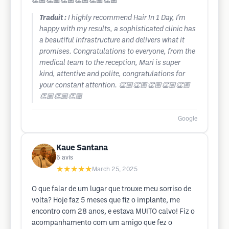
👏🏼👏🏼👏🏼👏🏼👏🏼👏🏼
Traduit :
I highly recommend Hair In 1 Day, I'm
happy with my results, a sophisticated clinic has
a beautiful infrastructure and delivers what it
promises. Congratulations to everyone, from the
medical team to the reception, Mari is super
kind, attentive and polite, congratulations for
your constant attention. 👏🏼👏🏼👏🏼👏🏼👏🏼
👏🏼👏🏼👏🏼
Google
Kaue Santana
6
avis
★★★★★
March 25, 2025
O que falar de um lugar que trouxe meu sorriso de
volta? Hoje faz 5 meses que fiz o implante, me
encontro com 28 anos, e estava MUITO calvo! Fiz o
acompanhamento com um amigo que fez o