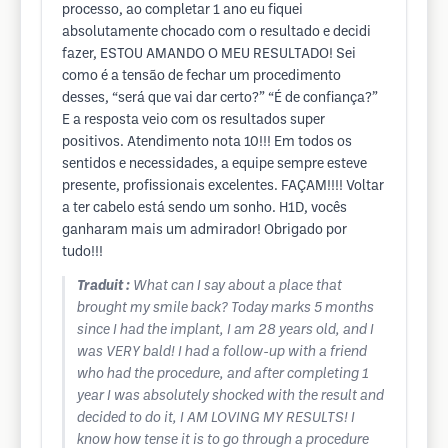
processo, ao completar 1 ano eu fiquei
absolutamente chocado com o resultado e decidi
fazer, ESTOU AMANDO O MEU RESULTADO! Sei
como é a tensão de fechar um procedimento
desses, “será que vai dar certo?” “É de confiança?”
E a resposta veio com os resultados super
positivos. Atendimento nota 10!!! Em todos os
sentidos e necessidades, a equipe sempre esteve
presente, profissionais excelentes. FAÇAM!!!! Voltar
a ter cabelo está sendo um sonho. H1D, vocês
ganharam mais um admirador! Obrigado por
tudo!!!
Traduit :
What can I say about a place that
brought my smile back? Today marks 5 months
since I had the implant, I am 28 years old, and I
was VERY bald! I had a follow-up with a friend
who had the procedure, and after completing 1
year I was absolutely shocked with the result and
decided to do it, I AM LOVING MY RESULTS! I
know how tense it is to go through a procedure