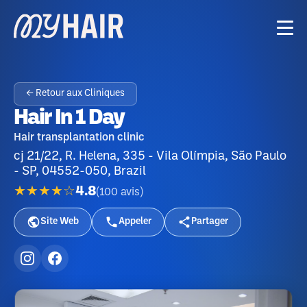
← Retour aux Cliniques
Hair In 1 Day
Hair transplantation clinic
cj 21/22, R. Helena, 335 - Vila Olímpia, São Paulo
- SP, 04552-050, Brazil
★★★★☆
4.8
(
100
avis
)
Site Web
Appeler
Partager