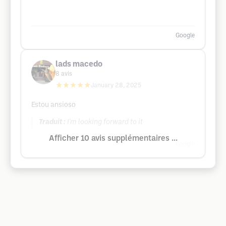
Google
lads macedo
8
avis
★★★★★
January 28, 2025
Estou ansioso
Traduit :
I'm looking forward to it
Afficher 10 avis supplémentaires ...
Google