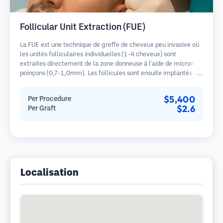
Follicular Unit Extraction (FUE)
La FUE est une technique de greffe de cheveux peu invasive où
les unités folliculaires individuelles (1-4 cheveux) sont
extraites directement de la zone donneuse à l'aide de micro-
poinçons (0,7-1,0mm). Les follicules sont ensuite implantés
dans les sites receveurs des zones dégarnies. Cette méthode
laisse de minuscules cicatrices à peine visibles et permet une
$5,400
Per Procedure
guérison plus rapide par rapport aux méthodes de prélèvement
$2.6
Per Graft
en bandelette.
Localisation