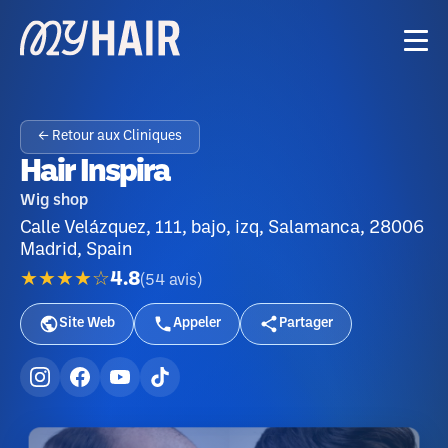
← Retour aux Cliniques
Hair Inspira
Wig shop
Calle Velázquez, 111, bajo, izq, Salamanca, 28006
Madrid, Spain
★★★★☆
4.8
(
54
avis
)
Site Web
Appeler
Partager