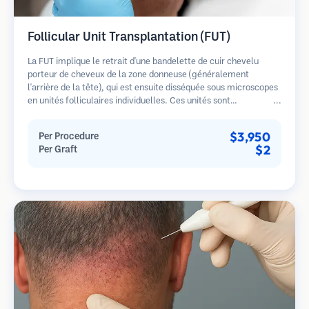
Follicular Unit Transplantation (FUT)
La FUT implique le retrait d'une bandelette de cuir chevelu
porteur de cheveux de la zone donneuse (généralement
l'arrière de la tête), qui est ensuite disséquée sous microscopes
en unités folliculaires individuelles. Ces unités sont
transplantées dans la zone receveuse. Cette méthode produit
généralement plus de greffons en une seule séance mais laisse
$3,950
Per Procedure
une cicatrice linéaire.
$2
Per Graft