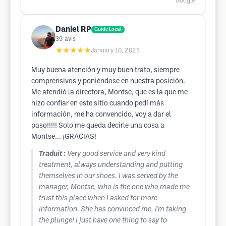
Google
Daniel RP
Guide Local
39
avis
★★★★★
January 10, 2025
Muy buena atención y muy buen trato, siempre
comprensivos y poniéndose en nuestra posición.
Me atendió la directora, Montse, que es la que me
hizo confiar en este sitio cuando pedí más
información, me ha convencido, voy a dar el
paso!!!!! Solo me queda decirle una cosa a
Montse... ¡GRACIAS!
Traduit :
Very good service and very kind
treatment, always understanding and putting
themselves in our shoes. I was served by the
manager, Montse, who is the one who made me
trust this place when I asked for more
information. She has convinced me, I'm taking
the plunge! I just have one thing to say to