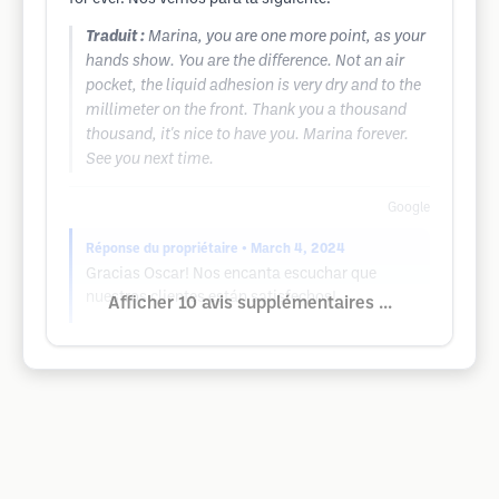
Traduit :
Marina, you are one more point, as your
hands show. You are the difference. Not an air
pocket, the liquid adhesion is very dry and to the
millimeter on the front. Thank you a thousand
thousand, it's nice to have you. Marina forever.
See you next time.
Google
Réponse du propriétaire
• March 4, 2024
Gracias Oscar! Nos encanta escuchar que
nuestros clientes están satisfechos!
Afficher 10 avis supplémentaires ...