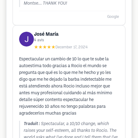
Montse... THANK YOU!
Google
José María
4
avis
★★★★★
December 17, 2024
Espectacular un cambio de 10 lo que te sube la
autoestima todo gracias a Rocio el mundo se
pregunta que qué es lo que me he hecho y yo les
digo que me he dejado la barba indetectable me
está atendiendo ahora Rocio incluso mejor que
antes muy profesional cuidando al más mínimo
detalle súper contento espectacular he
rejuvenecido 10 años no tengo palabras para
agradecerlos muchas gracias
Traduit :
Spectacular, a 10/10 change, which
raises your self-esteem, all thanks to Rocio. The
world asks what I've done and I tell them that I've