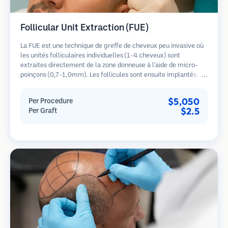
Follicular Unit Extraction (FUE)
La FUE est une technique de greffe de cheveux peu invasive où
les unités folliculaires individuelles (1-4 cheveux) sont
extraites directement de la zone donneuse à l'aide de micro-
poinçons (0,7-1,0mm). Les follicules sont ensuite implantés
dans les sites receveurs des zones dégarnies. Cette méthode
laisse de minuscules cicatrices à peine visibles et permet une
$5,050
Per Procedure
guérison plus rapide par rapport aux méthodes de prélèvement
$2.5
Per Graft
en bandelette.