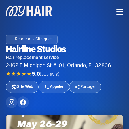
← Retour aux Cliniques
Hairline Studios
Hair replacement service
2462 E Michigan St #101, Orlando, FL 32806
★★★★★
5.0
(
313
avis
)
Site Web
Appeler
Partager