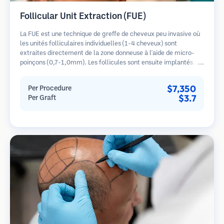
Follicular Unit Extraction (FUE)
La FUE est une technique de greffe de cheveux peu invasive où
les unités folliculaires individuelles (1-4 cheveux) sont
extraites directement de la zone donneuse à l'aide de micro-
poinçons (0,7-1,0mm). Les follicules sont ensuite implantés
dans les sites receveurs des zones dégarnies. Cette méthode
laisse de minuscules cicatrices à peine visibles et permet une
$7,350
Per Procedure
guérison plus rapide par rapport aux méthodes de prélèvement
$3.7
Per Graft
en bandelette.