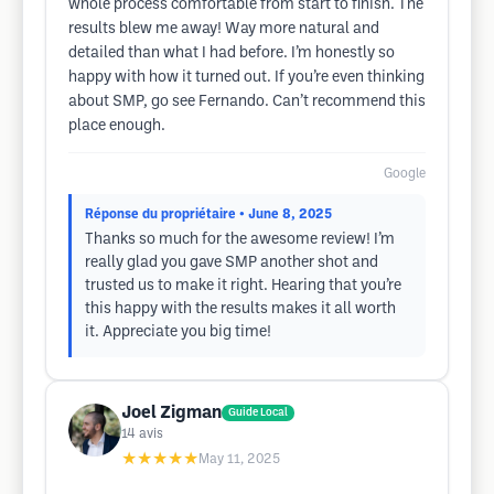
whole process comfortable from start to finish. The
results blew me away! Way more natural and
detailed than what I had before. I’m honestly so
happy with how it turned out. If you’re even thinking
about SMP, go see Fernando. Can’t recommend this
place enough.
Google
Réponse du propriétaire
• June 8, 2025
Thanks so much for the awesome review! I’m
really glad you gave SMP another shot and
trusted us to make it right. Hearing that you’re
this happy with the results makes it all worth
it. Appreciate you big time!
Joel Zigman
Guide Local
14
avis
★★★★★
May 11, 2025