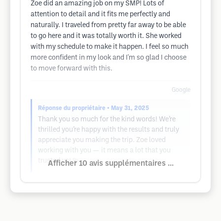
Zoe did an amazing job on my SMP! Lots of
attention to detail and it fits me perfectly and
naturally. I traveled from pretty far away to be able
to go here and it was totally worth it. She worked
with my schedule to make it happen. I feel so much
more confident in my look and I'm so glad I choose
to move forward with this.
Google
Réponse du propriétaire
• May 31, 2025
Thank you so much for the kind words! We’re
thrilled you’re happy with the results and truly
appreciate you making the trip. Zoe loved
working with you — it means a lot that you
trusted us! 💫
Afficher 10 avis supplémentaires ...