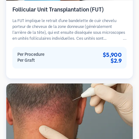
Follicular Unit Transplantation (FUT)
La FUT implique le retrait d'une bandelette de cuir chevelu
porteur de cheveux de la zone donneuse (généralement
l'arrière de la tête), qui est ensuite disséquée sous microscopes
en unités folliculaires individuelles. Ces unités sont
transplantées dans la zone receveuse. Cette méthode produit
généralement plus de greffons en une seule séance mais laisse
$5,900
Per Procedure
une cicatrice linéaire.
$2.9
Per Graft