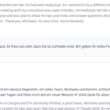
nd the last two I've had were really bad. So I wanted to try a different st
t meeting with my consultant was super friendly. I immediately felt like
vice and was able to show me tips and tricks and answer questions that 
in. Thank you, Michaela, for your time. You're fantastic.
back. Es freut uns sehr, dass Sie so zufrieden sind. Wir geben ihr tolles
 bin absolut begeistert, ein tolles Team, Michaela und Kerstin, einfach
zwei Tagen und fühle mich wie ein neuer Mensch.🫶 1000 Dank für alles
 in Cologne and I'm absolutely thrilled, a great team, Michaela and Kers
r system for two days and I feel like a new person.🫶 Thanks 1000 for ev