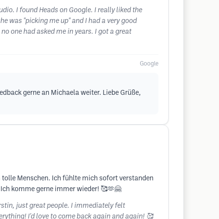
udio. I found Heads on Google. I really liked the
 she was "picking me up" and I had a very good
no one had asked me in years. I got a great
Google
 Feedback gerne an Michaela weiter. Liebe Grüße,
 tolle Menschen. Ich fühlte mich sofort verstanden
! Ich komme gerne immer wieder! 🥰🫶🤗
tin, just great people. I immediately felt
erything! I'd love to come back again and again! 🥰