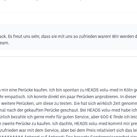
back. Es freut uns sehr, dass sie mit uns so zufrieden waren! Wir werden
Team.
 mir eine Perücke kaufen. Ich bin spontan zu HEADS volu-med in Köln ge
empatisch. Ich konnte direkt ein paar Perücken anprobieren. In dieser 
ir weitere Perücken, um diese zu testen. Sie hat sich wirklich Zeit gen
mal nach der gekauften Perücke geschaut. Bei HEADS volu-med habe ich 
ürlich bezahle ich gerne mehr für guten Service, aber 600 € finde ich l
e zweite Perücke zu kaufen. Ich dachte, HEADS volu-med kommt mir prei
zufrieden war mit dem Service, aber bei dem Preis relativiert sich das lei