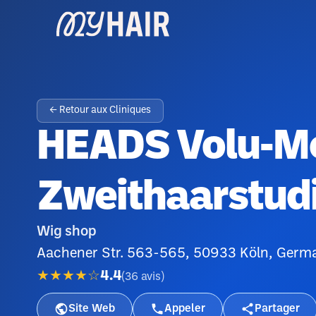
← Retour aux Cliniques
HEADS Volu-Me
Zweithaarstudi
Wig shop
Aachener Str. 563-565, 50933 Köln, Germ
★★★★☆
4.4
(
36
avis
)
Site Web
Appeler
Partager