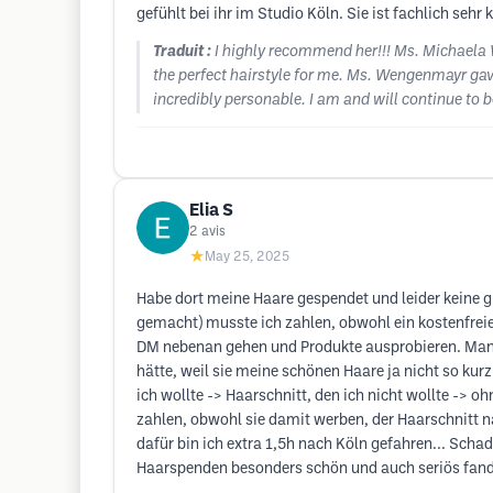
gefühlt bei ihr im Studio Köln. Sie ist fachlich se
Traduit :
I highly recommend her!!! Ms. Michaela 
the perfect hairstyle for me. Ms. Wengenmayr gave
incredibly personable. I am and will continue to b
Elia S
2
avis
★
May 25, 2025
Habe dort meine Haare gespendet und leider keine 
gemacht) musste ich zahlen, obwohl ein kostenfreie
DM nebenan gehen und Produkte ausprobieren. Man k
hätte, weil sie meine schönen Haare ja nicht so kur
ich wollte -> Haarschnitt, den ich nicht wollte ->
zahlen, obwohl sie damit werben, der Haarschnitt na
dafür bin ich extra 1,5h nach Köln gefahren... Sc
Haarspenden besonders schön und auch seriös fand