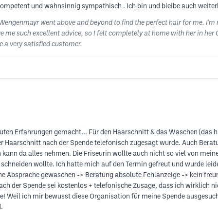
hr kompetent und wahnsinnig sympathisch . Ich bin und bleibe auch weiter
Wengenmayr went above and beyond to find the perfect hair for me. I'm 
 me such excellent advice, so I felt completely at home with her in her
e a very satisfied customer.
guten Erfahrungen gemacht... Für den Haarschnitt & das Waschen (das 
r Haarschnitt nach der Spende telefonisch zugesagt wurde. Auch Beratun
ann da alles nehmen. Die Friseurin wollte auch nicht so viel von mein
z schneiden wollte. Ich hatte mich auf den Termin gefreut und wurde lei
 ohne Absprache gewaschen -> Beratung absolute Fehlanzeige -> kein fre
ch der Spende sei kostenlos + telefonische Zusage, dass ich wirklich n
hade! Weil ich mir bewusst diese Organisation für meine Spende ausges
.