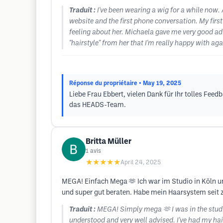
Traduit :
I've been wearing a wig for a while now. A
website and the first phone conversation. My firs
feeling about her. Michaela gave me very good ad
"hairstyle" from her that I'm really happy with aga
Réponse du propriétaire
• May 19, 2025
Liebe Frau Ebbert, vielen Dank für Ihr tolles Feed
das HEADS-Team.
Britta Müller
1
avis
★★★★★
April 24, 2025
MEGA! Einfach Mega 🫶 Ich war im Studio in Köln und
und super gut beraten. Habe mein Haarsystem seit 
Traduit :
MEGA! Simply mega 🫶 I was in the studio
understood and very well advised. I've had my hai