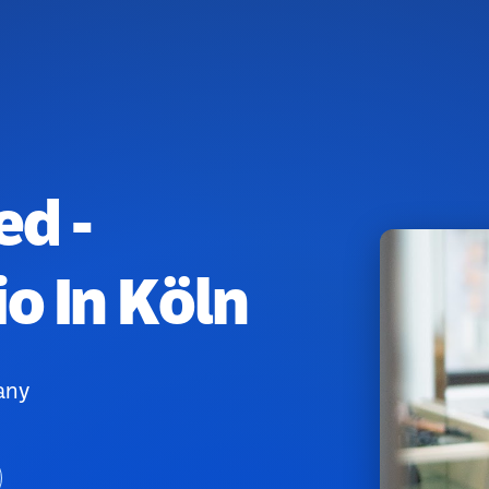
d -
o In Köln
any