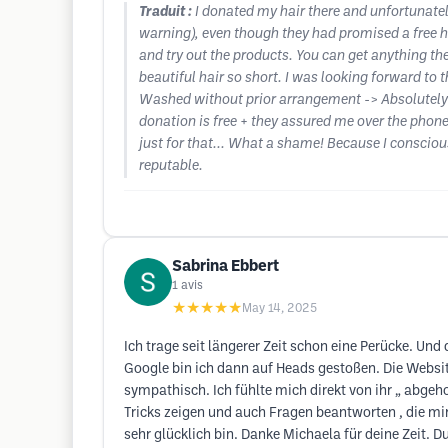
Traduit :
I donated my hair there and unfortunatel
warning), even though they had promised a free ha
and try out the products. You can get anything the
beautiful hair so short. I was looking forward to
Washed without prior arrangement -> Absolutely no 
donation is free + they assured me over the phone 
just for that... What a shame! Because I consciou
reputable.
Sabrina Ebbert
1
avis
★★★★★
May 14, 2025
Ich trage seit längerer Zeit schon eine Perücke. Und 
Google bin ich dann auf Heads gestoßen. Die Websit
sympathisch. Ich fühlte mich direkt von ihr „ abgeho
Tricks zeigen und auch Fragen beantworten , die mir 
sehr glücklich bin. Danke Michaela für deine Zeit. Du