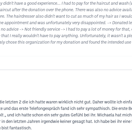
y didn't have a good experience... I had to pay for the haircut and wash 
ircut after the donation over the phone. There was also no advice availab
re. The hairdresser also didn't want to cut as much of my hair as I woul
 the appointment and was unfortunately very disappointed. -> Donated les
advice -> Not friendly service -> I had to pay a lot of money for that, 
that I really wouldn't have to pay anything. Unfortunately, it wasn't a p
sly chose this organization for my donation and found the intended use 
die letzten 2 die ich hatte waren wirklich nicht gut. Daher wollte ich ei
e und das erste Telefongespräch fand ich sehr sympathisch. Die erste 
lt „ und ich hatte schon ein sehr gutes Gefühl bei ihr. Michaela hat mic
in den letzten Jahren irgendwie keiner gesagt hat. Ich habe bei ihr eine
 bist fantastisch.