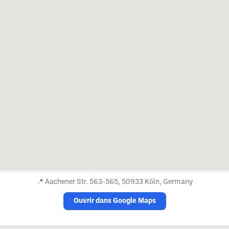
📍
Aachener Str. 563-565, 50933 Köln, Germany
Ouvrir dans Google Maps