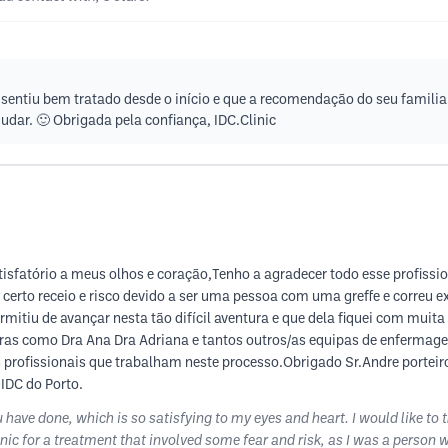
 sentiu bem tratado desde o início e que a recomendação do seu familia
udar. 🙂 Obrigada pela confiança, IDC.Clinic
tisfatório a meus olhos e coração,Tenho a agradecer todo esse profissio
m certo receio e risco devido a ser uma pessoa com uma greffe e correu
mitiu de avançar nesta tão difícil aventura e que dela fiquei com mu
oras como Dra Ana Dra Adriana e tantos outros/as equipas de enfermage
 profissionais que trabalham neste processo.Obrigado Sr.Andre porteiro
IDC do Porto.
u have done, which is so satisfying to my eyes and heart. I would like to 
linic for a treatment that involved some fear and risk, as I was a person 