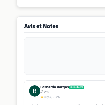
Avis et Notes
Bernardo Vargas
Guide Local
17
avis
★
July 4, 2025