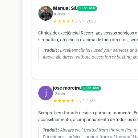
Manuel Sá
Guide Local
30
avis
★★★★★
July 4, 2025
Clínica de excelência! Recorri aos vossos serviços 
simpatico, atencioso e acima de tudo directos, se
Traduit :
Excellent clinic! I used your services an
above all, direct, without deception or beating 
jose moreira
Guide Local
12
avis
★★★★★
July 3, 2025
Sempre bem tratado desde o primeiro momento, Entr
aconselhamento, acompanhamento de todos os cola
Traduit :
Always well treated from the very firs
Friendliness, advice, support from all the staff I 