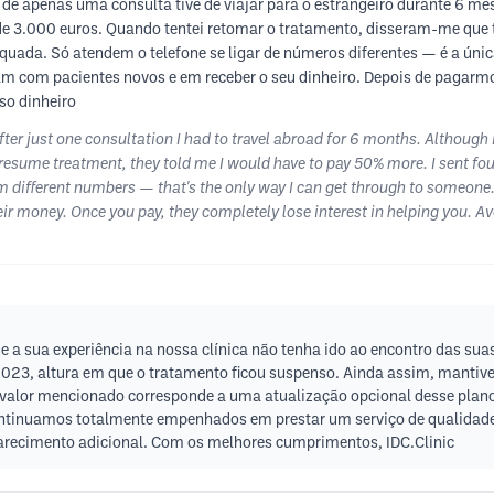
 de apenas uma consulta tive de viajar para o estrangeiro durante 6 me
 3.000 euros. Quando tentei retomar o tratamento, disseram-me que te
quada. Só atendem o telefone se ligar de números diferentes — é a úni
upam com pacientes novos e em receber o seu dinheiro. Depois de pagar
so dinheiro
 after just one consultation I had to travel abroad for 6 months. Althoug
 resume treatment, they told me I would have to pay 50% more. I sent fou
m different numbers — that's the only way I can get through to someone. Th
ir money. Once you pay, they completely lose interest in helping you. Avo
a sua experiência na nossa clínica não tenha ido ao encontro das suas
2023, altura em que o tratamento ficou suspenso. Ainda assim, mantiv
 valor mencionado corresponde a uma atualização opcional desse plano
tinuamos totalmente empenhados em prestar um serviço de qualidade 
arecimento adicional. Com os melhores cumprimentos, IDC.Clinic