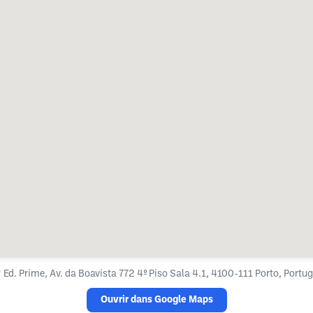

Ed. Prime, Av. da Boavista 772 4º Piso Sala 4.1, 4100-111 Porto, Portug
Ouvrir dans Google Maps