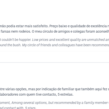
e não podia estar mais satisfeito. Preço baixo e qualidade de excelência
m farsas nem rodeios. O meu circulo de amigos e colegas foram aconse
d I couldn't be happier. Low prices and excellent quality are unmatched any
around the bush. My circle of friends and colleagues have been recommen
e várias opções, mas por indicação de familiar que também aqui fez o
boradores com quem tive contacto, 5 estrelas.
t moment, Among several options, but recommended by a family member w
had contact with, 5 stars.