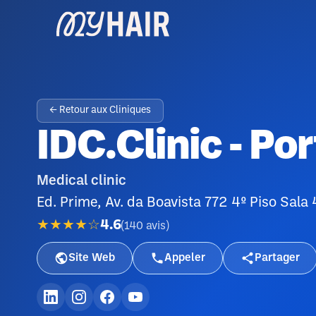
← Retour aux Cliniques
IDC.Clinic - Po
Medical clinic
Ed. Prime, Av. da Boavista 772 4º Piso Sala 
★★★★☆
4.6
(
140
avis
)
Site Web
Appeler
Partager