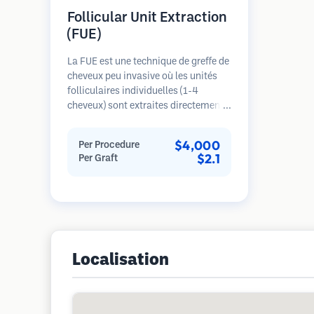
Follicular Unit Extraction
(FUE)
La FUE est une technique de greffe de
cheveux peu invasive où les unités
folliculaires individuelles (1-4
cheveux) sont extraites directement
de la zone donneuse à l'aide de
micro-poinçons (0,7-1,0mm). Les
$4,000
Per Procedure
follicules sont ensuite implantés
$2.1
Per Graft
dans les sites receveurs des zones
dégarnies. Cette méthode laisse de
minuscules cicatrices à peine
visibles et permet une guérison plus
rapide par rapport aux méthodes de
prélèvement en bandelette.
Localisation