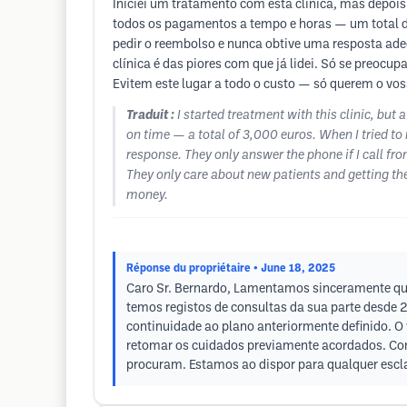
Iniciei um tratamento com esta clínica, mas depois
todos os pagamentos a tempo e horas — um total de
pedir o reembolso e nunca obtive uma resposta ade
clínica é das piores com que já lidei. Só se preoc
Evitem este lugar a todo o custo — só querem o vos
Traduit :
I started treatment with this clinic, but
on time — a total of 3,000 euros. When I tried to
response. They only answer the phone if I call fro
They only care about new patients and getting the
money.
Réponse du propriétaire
• June 18, 2025
Caro Sr. Bernardo, Lamentamos sinceramente que 
temos registos de consultas da sua parte desde 
continuidade ao plano anteriormente definido. O
retomar os cuidados previamente acordados. Con
procuram. Estamos ao dispor para qualquer escl