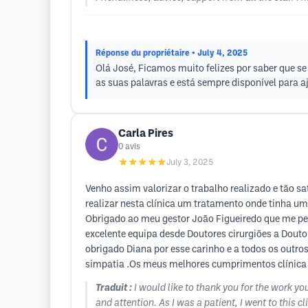
Réponse du propriétaire
• July 4, 2025
Olá José, Ficamos muito felizes por saber que se
as suas palavras e está sempre disponível para aj
Carla Pires
0
avis
★★★★★
July 3, 2025
Venho assim valorizar o trabalho realizado e tão sa
realizar nesta clínica um tratamento onde tinha u
Obrigado ao meu gestor João Figueiredo que me per
excelente equipa desde Doutores cirurgiões a Dout
obrigado Diana por esse carinho e a todos os outros
simpatia .Os meus melhores cumprimentos clínica 
Traduit :
I would like to thank you for the work yo
and attention. As I was a patient, I went to this c