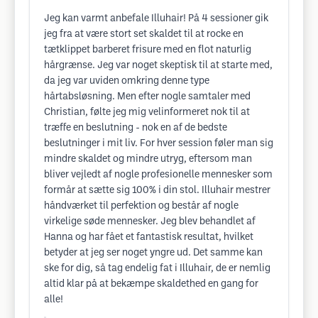
Jeg kan varmt anbefale Illuhair! På 4 sessioner gik
jeg fra at være stort set skaldet til at rocke en
tætklippet barberet frisure med en flot naturlig
hårgrænse. Jeg var noget skeptisk til at starte med,
da jeg var uviden omkring denne type
hårtabsløsning. Men efter nogle samtaler med
Christian, følte jeg mig velinformeret nok til at
træffe en beslutning - nok en af de bedste
beslutninger i mit liv. For hver session føler man sig
mindre skaldet og mindre utryg, eftersom man
bliver vejledt af nogle profesionelle mennesker som
formår at sætte sig 100% i din stol. Illuhair mestrer
håndværket til perfektion og består af nogle
virkelige søde mennesker. Jeg blev behandlet af
Hanna og har fået et fantastisk resultat, hvilket
betyder at jeg ser noget yngre ud. Det samme kan
ske for dig, så tag endelig fat i Illuhair, de er nemlig
altid klar på at bekæmpe skaldethed en gang for
alle!