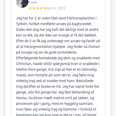
3
avis
★★★★★
April 6, 2022
Jeg har for 2 år siden fået lavet hårtransplantion i
Tyrkiet, hvilket medførte arvæv på baghovedet.
Siden den dag har jeg haft det dårligt med at andre
kan se det, da det ikke var muligt at få det dækket.
Efter de 2 år fik jeg undersøgt om arvæv og fandt ud
af at hårpigmentation hjælper. Jeg finder så illuhair
på Google og ser de gode anmeldelse.
Efterfølgende kontaktede jeg dem og snakkede med
Christian, havde 1000 spørgsmål hvor vi snakkede i
telefon flere gange, må sige at han er en tålmodig
mand, som fortalte alt som det er. Jeg følte mig
virkelig tryg ved at snakke med ham. Besluttede
mig derefter at booke en tid. Jeg har været forbi fire
gange, alle fire gange har Jeg fået behandling af
Hanna. Du bliver mødt med et smil på læben, og
processen går i gang, med en hyggelig samtale,
man føler sig virkelig tryg og hjemme. I forhold til
hygiejnen kan jeg kun sige at det er i top, alt bliver