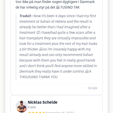
tror ikke på man finder nogen dygtigere i Danmark
de har virkelig styr på det 🤗 TUSIND TAK
Traduit :
Now it's been 4 days since I had my first
treatment at iluhair at Helena and the result is
already far better than I had imagined after a
treatment 😊 I have/had quite a few scars after a
hair transplant they are virtually impossible and
look for a treatment plus the rest of my hair looks
a bit thicker 🤗 so I'm insanely happy with my
result already and can only recommend iluhair
because with them you feel in really good hands
and I don't think you'll find anyone more skilled in
Denmark they really have it under control 🤗 A
THOUSAND THANK YOU
Google
Nicklas Schelde
3
avis