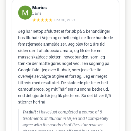
Marius
1
avis
★★★★★
June 30, 2021
Jeg har netop afsluttet et forløb på 5 behandlinger
hos Illuhair i Vejen og er helt enig i de flere hundrede
femstjernede anmeldelser. Jeg blev for 1 års tid
siden ramt af alopecia areata, og fik derfor en
masse skaldede pletter i hovedbunden, som jeg
tænkte der måtte gøres noget ved. I en søgning på
Google faldt jeg over Illuhair, som jeg efter lidt
overvejelse valgte at give et forsøg. Jeg er meget
tilfreds med resultatet. De skaldede pletter er helt
camouflerede, og mit "hår" ser nu endnu bedre ud,
end det gjorde før jeg fik pletterne. Så det bliver 5/5
stjerner herfra!
Traduit :
I have just completed a course of 5
treatments at Illuhair in Vejen and I completely
agree with the hundreds of five-star reviews.