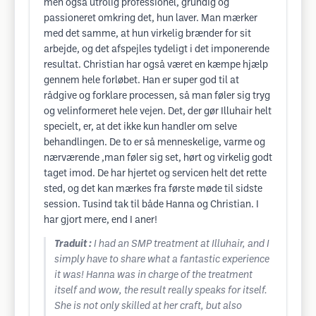
men også utrolig professionel, grundig og
passioneret omkring det, hun laver. Man mærker
med det samme, at hun virkelig brænder for sit
arbejde, og det afspejles tydeligt i det imponerende
resultat. Christian har også været en kæmpe hjælp
gennem hele forløbet. Han er super god til at
rådgive og forklare processen, så man føler sig tryg
og velinformeret hele vejen. Det, der gør Illuhair helt
specielt, er, at det ikke kun handler om selve
behandlingen. De to er så menneskelige, varme og
nærværende ,man føler sig set, hørt og virkelig godt
taget imod. De har hjertet og servicen helt det rette
sted, og det kan mærkes fra første møde til sidste
session. Tusind tak til både Hanna og Christian. I
har gjort mere, end I aner!
Traduit :
I had an SMP treatment at Illuhair, and I
simply have to share what a fantastic experience
it was! Hanna was in charge of the treatment
itself and wow, the result really speaks for itself.
She is not only skilled at her craft, but also