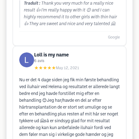
Traduit :
Thank you very much for a really nice
result 👍 I'm really happy with it 😊 and I can
highly recommend it to other girls with thin hair
👍 They are sweet and nice and very talented 🤗
Google
Loll is my name
6
avis
★★★★★
May 12, 2021
Nu er det 4 dage siden jeg fik min første behandling
ved iluhair ved Helena og resultatet er allerede langt
bedre end jeg havde forstillet mig efter en
behandling 😊Jeg har/havde en del ar efter
hårtransplantation de er stort set umulige og se
efter en behandling plus resten af mit hår ser noget
tykkere ud 🤗så er sindsyg glad for mit resultat
allerede og kan kun anbefalede iluhair fordi ved
dem føler man sig i virkelige gode hænder og jeg