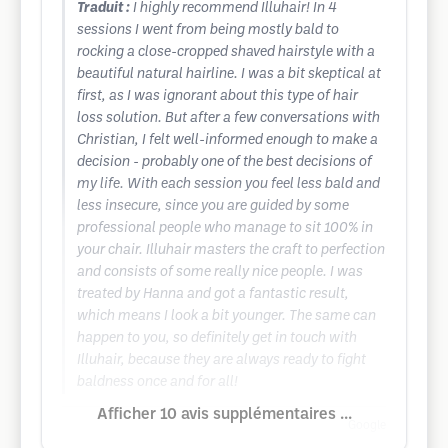
Traduit :
I highly recommend Illuhair! In 4
sessions I went from being mostly bald to
rocking a close-cropped shaved hairstyle with a
beautiful natural hairline. I was a bit skeptical at
first, as I was ignorant about this type of hair
loss solution. But after a few conversations with
Christian, I felt well-informed enough to make a
decision - probably one of the best decisions of
my life. With each session you feel less bald and
less insecure, since you are guided by some
professional people who manage to sit 100% in
your chair. Illuhair masters the craft to perfection
and consists of some really nice people. I was
treated by Hanna and got a fantastic result,
which means I look a bit younger. The same can
happen to you, so definitely get in touch with
Illuhair, because they are always ready to fight
baldness once and for all!
Afficher 10 avis supplémentaires ...
Google