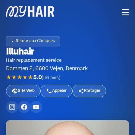
← Retour aux Cliniques
Illuhair
Hair replacement service
Dammen 2, 6600 Vejen, Denmark
★★★★★
5.0
(
46
avis
)
Site Web
Appeler
Partager