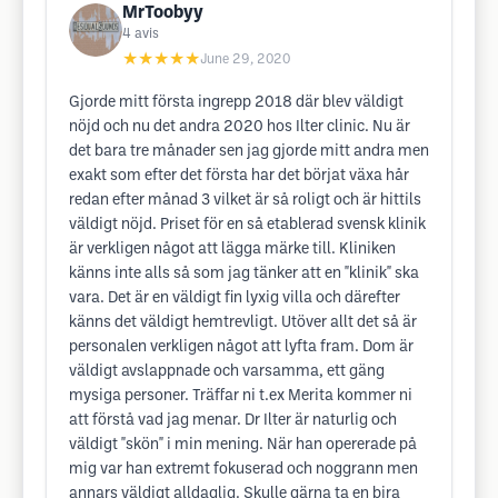
MrToobyy
4
avis
★★★★★
June 29, 2020
Gjorde mitt första ingrepp 2018 där blev väldigt
nöjd och nu det andra 2020 hos Ilter clinic. Nu är
det bara tre månader sen jag gjorde mitt andra men
exakt som efter det första har det börjat växa hår
redan efter månad 3 vilket är så roligt och är hittils
väldigt nöjd. Priset för en så etablerad svensk klinik
är verkligen något att lägga märke till. Kliniken
känns inte alls så som jag tänker att en "klinik" ska
vara. Det är en väldigt fin lyxig villa och därefter
känns det väldigt hemtrevligt. Utöver allt det så är
personalen verkligen något att lyfta fram. Dom är
väldigt avslappnade och varsamma, ett gäng
mysiga personer. Träffar ni t.ex Merita kommer ni
att förstå vad jag menar. Dr Ilter är naturlig och
väldigt "skön" i min mening. När han opererade på
mig var han extremt fokuserad och noggrann men
annars väldigt alldaglig. Skulle gärna ta en bira