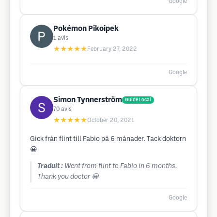
Google
Pokémon Pikoipek
1
avis
★★★★★
February 27, 2022
Google
Simon Tynnerström
Guide Local
70
avis
★★★★★
October 20, 2021
Gick från flint till Fabio på 6 månader. Tack doktorn
😀
Traduit :
Went from flint to Fabio in 6 months.
Thank you doctor 😀
Google