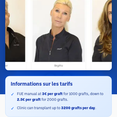
Informations sur les tarifs
FUE manual at
3€ per graft
for 1000 grafts, down to
2.5€ per graft
for 2000 grafts.
Clinic can transplant up to
3200 grafts per day
.