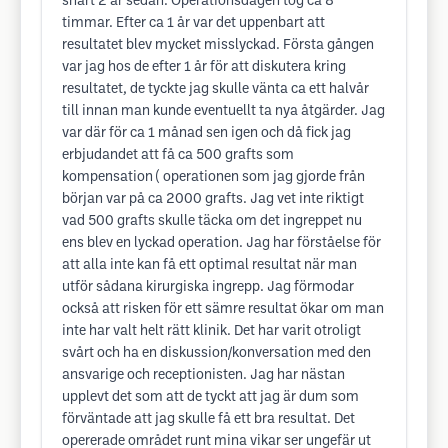
snart 2 år sedan. Operationsdagen tog ca 8
timmar. Efter ca 1 år var det uppenbart att
resultatet blev mycket misslyckad. Första gången
var jag hos de efter 1 år för att diskutera kring
resultatet, de tyckte jag skulle vänta ca ett halvår
till innan man kunde eventuellt ta nya åtgärder. Jag
var där för ca 1 månad sen igen och då fick jag
erbjudandet att få ca 500 grafts som
kompensation ( operationen som jag gjorde från
början var på ca 2000 grafts. Jag vet inte riktigt
vad 500 grafts skulle täcka om det ingreppet nu
ens blev en lyckad operation. Jag har förståelse för
att alla inte kan få ett optimal resultat när man
utför sådana kirurgiska ingrepp. Jag förmodar
också att risken för ett sämre resultat ökar om man
inte har valt helt rätt klinik. Det har varit otroligt
svårt och ha en diskussion/konversation med den
ansvarige och receptionisten. Jag har nästan
upplevt det som att de tyckt att jag är dum som
förväntade att jag skulle få ett bra resultat. Det
opererade området runt mina vikar ser ungefär ut