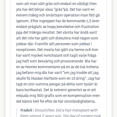
som att man sått gräs och endast en väldigt liten
yta har det börjar växa ”gräs”på. Det har varit en
extrem tråkig och smärtsam operation man fått gå
igenom. Efter ingreppet har de kommande 1,5 åren
endast präglats av hopp,besvikelse och frustration
pga det tråkiga resultat. Det värsta har ändå varit
att det inte har gått och diskutera med någon som
jobbar där. Framför allt personen som jobbar i
receptionen. Det mesta har gått via henne och hon
har varit mycket nonchalant och tagit varje fråga
jag haft som besvärlig och provocerande. Bla har
en av hennes kommentarer på en av de två mötena
jag befann mig där har varit ”om jag trodde att jag
skulle få likadan hårfäste som en 15 åring”. Jag har
lagt en stor summa pengar på detta som tyvärr är
bara bortkastat. Det är extremt generöst av er att
erbjuda mig 500 grafts som en kompensation men
det känns helt fel efter de här omständigheterna.
Traduit :
Dissatisfied. Did a hair transplant with
them almost 2 years ago. The day of surgery took