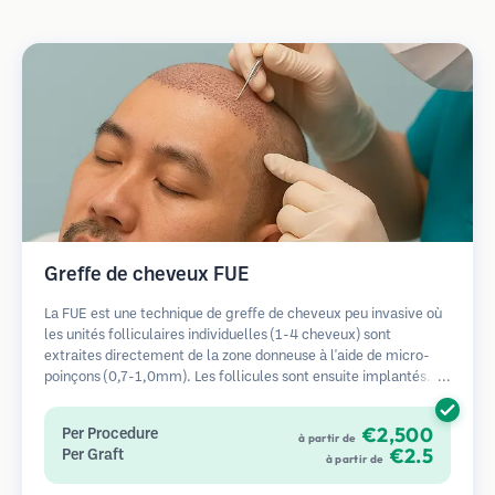
Greffe de cheveux FUE
La FUE est une technique de greffe de cheveux peu invasive où
les unités folliculaires individuelles (1-4 cheveux) sont
extraites directement de la zone donneuse à l'aide de micro-
poinçons (0,7-1,0mm). Les follicules sont ensuite implantés
dans les sites receveurs des zones dégarnies. Cette méthode
laisse de minuscules cicatrices à peine visibles et permet une
€2,500
Per Procedure
à partir de
guérison plus rapide par rapport aux méthodes de prélèvement
€2.5
Per Graft
à partir de
en bandelette.