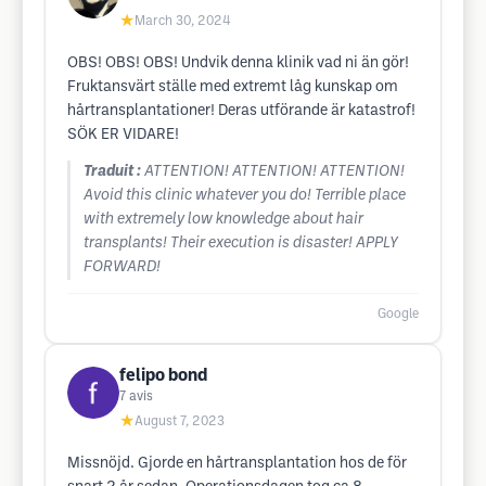
★
March 30, 2024
OBS! OBS! OBS! Undvik denna klinik vad ni än gör!
Fruktansvärt ställe med extremt låg kunskap om
hårtransplantationer! Deras utförande är katastrof!
SÖK ER VIDARE!
Traduit :
ATTENTION! ATTENTION! ATTENTION!
Avoid this clinic whatever you do! Terrible place
with extremely low knowledge about hair
transplants! Their execution is disaster! APPLY
FORWARD!
Google
felipo bond
7
avis
★
August 7, 2023
Missnöjd. Gjorde en hårtransplantation hos de för