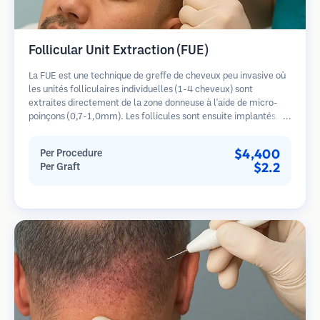
Follicular Unit Extraction (FUE)
La FUE est une technique de greffe de cheveux peu invasive où
les unités folliculaires individuelles (1-4 cheveux) sont
extraites directement de la zone donneuse à l'aide de micro-
poinçons (0,7-1,0mm). Les follicules sont ensuite implantés
dans les sites receveurs des zones dégarnies. Cette méthode
laisse de minuscules cicatrices à peine visibles et permet une
$4,400
Per Procedure
guérison plus rapide par rapport aux méthodes de prélèvement
$2.2
Per Graft
en bandelette.