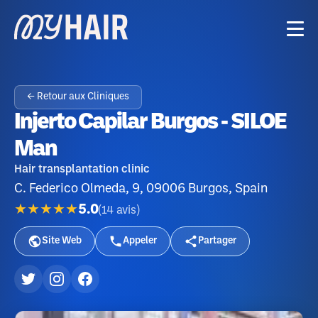
← Retour aux Cliniques
Injerto Capilar Burgos - SILOE
Man
Hair transplantation clinic
C. Federico Olmeda, 9, 09006 Burgos, Spain
★★★★★
5.0
(
14
avis
)
Site Web
Appeler
Partager