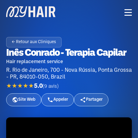
← Retour aux Cliniques
Inês Conrado - Terapia Capilar
Hair replacement service
R. Rio de Janeiro, 700 - Nova Rússia, Ponta Grossa
- PR, 84010-050, Brazil
★★★★★
5.0
(
9
avis
)
Site Web
Appeler
Partager