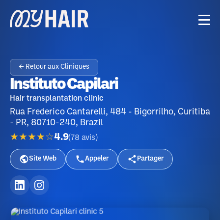
← Retour aux Cliniques
Instituto Capilari
Hair transplantation clinic
Rua Frederico Cantarelli, 484 - Bigorrilho, Curitiba
- PR, 80710-240, Brazil
★★★★☆
4.9
(
78
avis
)
Site Web
Appeler
Partager