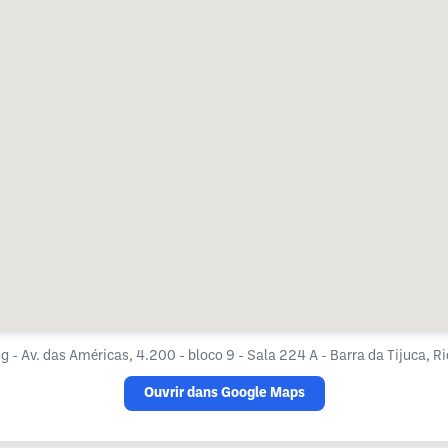
- Av. das Américas, 4.200 - bloco 9 - Sala 224 A - Barra da Tijuca, Ri
Ouvrir dans Google Maps