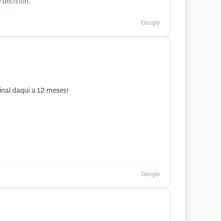
y decision.
Google
inal daqui a 12 meses!
Google