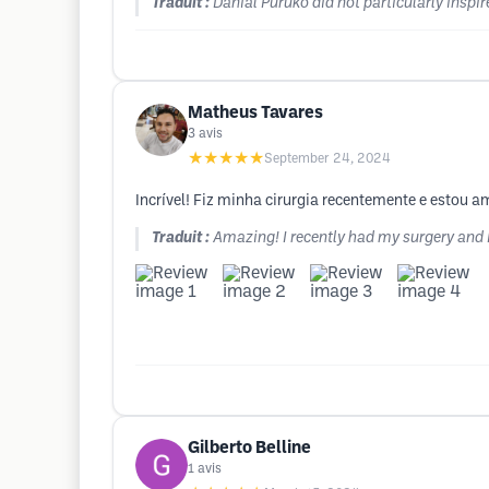
Traduit :
Danial Puruko did not particularly inspir
Matheus Tavares
3
avis
★★★★★
September 24, 2024
Incrível! Fiz minha cirurgia recentemente e estou 
Traduit :
Amazing! I recently had my surgery and I'
Gilberto Belline
1
avis