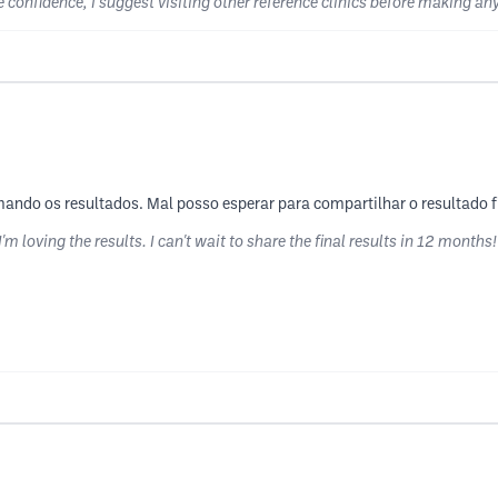
e confidence, I suggest visiting other reference clinics before making an
amando os resultados. Mal posso esperar para compartilhar o resultado f
m loving the results. I can't wait to share the final results in 12 months!