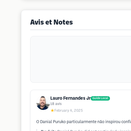
Avis et Notes
Lauro Fernandes Jr
Guide Local
18
avis
★
February 4, 2025
O Danial Puruko particularmente não inspirou confia