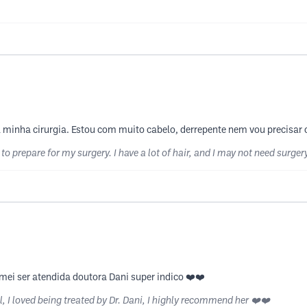
minha cirurgia. Estou com muito cabelo, derrepente nem vou precisar o
o prepare for my surgery. I have a lot of hair, and I may not need surgery
ei ser atendida doutora Dani super indico ❤️❤️
, I loved being treated by Dr. Dani, I highly recommend her ❤️❤️