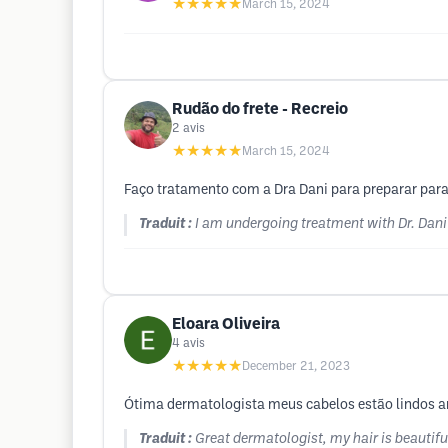
★★★★★
March 15, 2024
Rudão do frete - Recreio
2
avis
★★★★★
March 15, 2024
Faço tratamento com a Dra Dani para preparar para 
Traduit :
I am undergoing treatment with Dr. Dani t
Eloara Oliveira
4
avis
★★★★★
December 21, 2023
Ótima dermatologista meus cabelos estão lindos am
Traduit :
Great dermatologist, my hair is beautiful