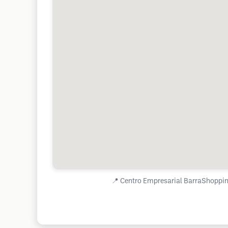
📍
Centro Empresarial BarraShopping 