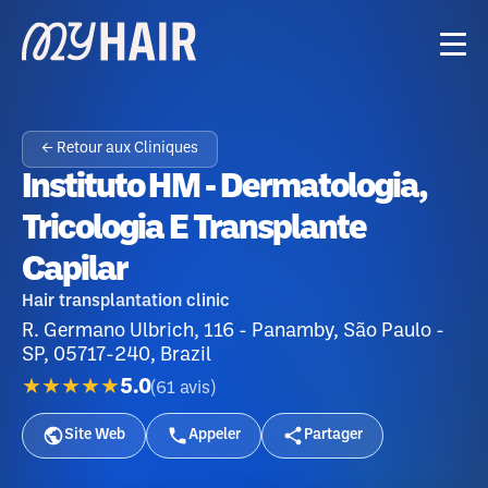
← Retour aux Cliniques
Instituto HM - Dermatologia,
Tricologia E Transplante
Capilar
Hair transplantation clinic
R. Germano Ulbrich, 116 - Panamby, São Paulo -
SP, 05717-240, Brazil
★★★★★
5.0
(
61
avis
)
Site Web
Appeler
Partager