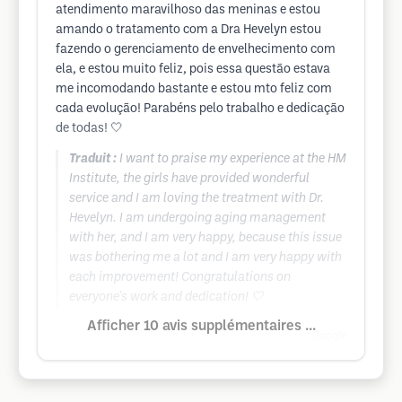
atendimento maravilhoso das meninas e estou
amando o tratamento com a Dra Hevelyn estou
fazendo o gerenciamento de envelhecimento com
ela, e estou muito feliz, pois essa questão estava
me incomodando bastante e estou mto feliz com
cada evolução! Parabéns pelo trabalho e dedicação
de todas! 🤍
Traduit :
I want to praise my experience at the HM
Institute, the girls have provided wonderful
service and I am loving the treatment with Dr.
Hevelyn. I am undergoing aging management
with her, and I am very happy, because this issue
was bothering me a lot and I am very happy with
each improvement! Congratulations on
everyone's work and dedication! 🤍
Afficher 10 avis supplémentaires ...
Google