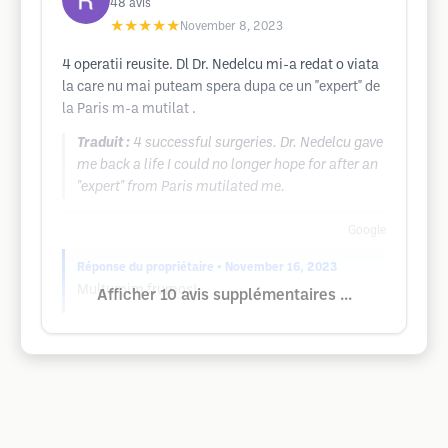
48
avis
★★★★★
November 8, 2023
4 operatii reusite. Dl Dr. Nedelcu mi-a redat o viata
la care nu mai puteam spera dupa ce un "expert" de
la Paris m-a mutilat .
Traduit :
4 successful surgeries. Dr. Nedelcu gave
me back a life I could no longer hope for after an
"expert" from Paris mutilated me.
Google
Réponse du propriétaire
• November 16, 2023
Mulțumim frumos!
Afficher 10 avis supplémentaires ...