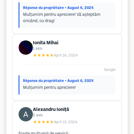
Réponse du propriétaire
• August 6, 2024
Mulțumim pentru apreciere! Vă așteptăm
oricând, cu drag!
Ionita Mihai
1
avis
★★★★★
April 16, 2024
Google
Réponse du propriétaire
• August 6, 2024
Mulțumim pentru apreciere!
Alexandru Ioniță
2
avis
★★★★★
April 15, 2024
foarte multumit de servicii