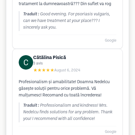
tratament la dumneavoastră??? Din suflet va rog
Traduit :
Good evening. For psoriasis vulgaris,
can we have treatment at your place??? I
sincerely ask you.
Google
Cătălina Pisică
3
avis
★★★★★
August 6, 2024
Profesionalism și amabilitate! Doamna Nedelcu
găsește soluții pentru orice problemă. Vă
mulțumesc! Recomand cu toată încrederea!
Traduit :
Professionalism and kindness! Mrs.
Nedelcu finds solutions for any problem. Thank
you! I recommend with all confidence!
Google