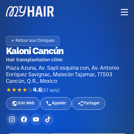
← Retour aux Cliniques
Kaloni Cancún
Hair transplantation clinic
Plaza Azuna, Av. Sayil esquina con, Av. Antonio
Enríquez Savignac, Malecón Tajamar, 77503
Cancún, Q.R., Mexico
★★★★☆
4.6
(
57
avis
)
Site Web
Appeler
Partager