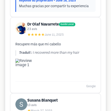
Réponse du propriétaire
• June 16, 2025
Muchas gracias por compartir tu experiencia
Dr Olaf Navarrete
Guide Local
23
avis
★★★★★
June 11, 2025
Recupere más que mi cabello
Traduit :
I recovered more than my hair
Google
Susana Blanquet
13
avis
★
March 27, 2025