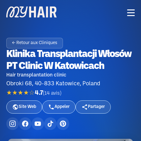
← Retour aux Cliniques
Klinika Transplantacji Włosów
PT Clinic W Katowicach
Hair transplantation clinic
Obroki 68, 40-833 Katowice, Poland
★★★★☆
4.7
(
14
avis
)
Site Web
Appeler
Partager