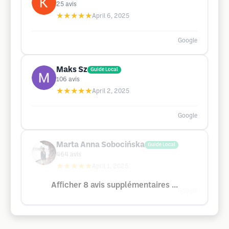
25
avis
★★★★★
April 6, 2025
Google
Maks Sz
Guide Local
106
avis
★★★★★
April 2, 2025
Google
Marta Anna Sobocińska
Guide Local
464
avis
★★★★★
April 1, 2025
Afficher 8 avis supplémentaires ...
Google