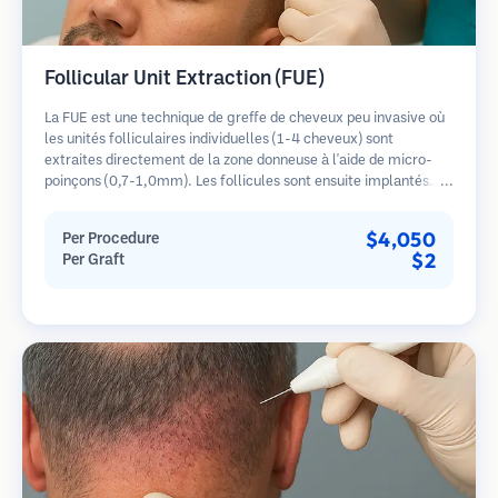
Follicular Unit Extraction (FUE)
La FUE est une technique de greffe de cheveux peu invasive où
les unités folliculaires individuelles (1-4 cheveux) sont
extraites directement de la zone donneuse à l'aide de micro-
poinçons (0,7-1,0mm). Les follicules sont ensuite implantés
dans les sites receveurs des zones dégarnies. Cette méthode
laisse de minuscules cicatrices à peine visibles et permet une
$4,050
Per Procedure
guérison plus rapide par rapport aux méthodes de prélèvement
$2
Per Graft
en bandelette.