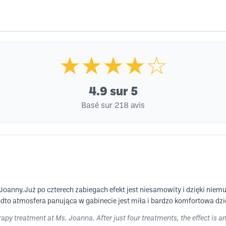
★★★★☆
4.9
sur 5
Basé sur 218 avis
Joanny.Już po czterech zabiegach efekt jest niesamowity i dzięki nie
o atmosfera panująca w gabinecie jest miła i bardzo komfortowa dzię
py treatment at Ms. Joanna. After just four treatments, the effect is a