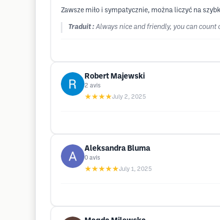
Zawsze miło i sympatycznie, można liczyć na szyb
Traduit :
Always nice and friendly, you can count
Robert Majewski
2
avis
★★★★
July 2, 2025
Aleksandra Bluma
0
avis
★★★★★
July 1, 2025