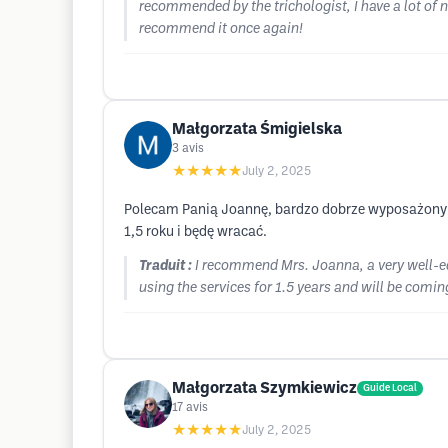
recommended by the trichologist, I have a lot of 
recommend it once again!
Małgorzata Śmigielska
3
avis
★★★★★
July 2, 2025
Polecam Panią Joannę, bardzo dobrze wyposażony g
1,5 roku i będę wracać.
Traduit :
I recommend Mrs. Joanna, a very well-eq
using the services for 1.5 years and will be comin
Małgorzata Szymkiewicz
Guide Local
17
avis
★★★★★
July 2, 2025