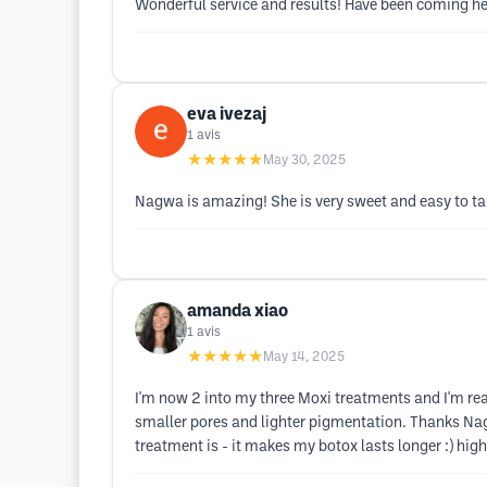
Wonderful service and results! Have been coming her
eva ivezaj
1
avis
★★★★★
May 30, 2025
Nagwa is amazing! She is very sweet and easy to talk 
amanda xiao
1
avis
★★★★★
May 14, 2025
I'm now 2 into my three Moxi treatments and I'm reall
smaller pores and lighter pigmentation. Thanks Naga
treatment is - it makes my botox lasts longer :) hi