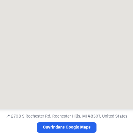
📍
2708 S Rochester Rd, Rochester Hills, MI 48307, United States
Ouvrir dans Google Maps