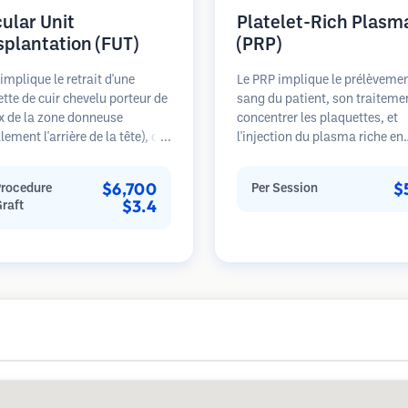
cular Unit
Platelet-Rich Plasm
splantation (FUT)
(PRP)
implique le retrait d'une
Le PRP implique le prélèveme
tte de cuir chevelu porteur de
sang du patient, son traiteme
x de la zone donneuse
concentrer les plaquettes, et
lement l'arrière de la tête), qui
l'injection du plasma riche en
uite disséquée sous
plaquettes dans les zones de 
opes en unités folliculaires
cheveux. Les facteurs de croi
$6,700
$
Procedure
Per Session
uelles. Ces unités sont
dans les plaquettes peuvent s
$3.4
Graft
antées dans la zone
les follicules dormants, améli
se. Cette méthode produit
l'épaisseur des cheveux et rale
ement plus de greffons en une
progression de la perte de che
éance mais laisse une
Plusieurs séances sont génér
e linéaire.
nécessaires.