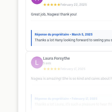
★★★★★
February 22, 2025
Great job, Nagwa! thank you!
Réponse du propriétaire
• March 5, 2025
Thanks a lot Hany looking forward to seeing you
Laura Forsythe
5
avis
★★★★★
February 17, 2025
Nagwa is amazing! She is so kind and cares about he
Réponse du propriétaire
• February 17, 2025
Thanks a lot Laura, it's such a pleasure to hear t