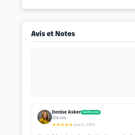
Avis et Notes
Denise Asker
Guide Local
328
avis
★★★★★
June 6, 2025