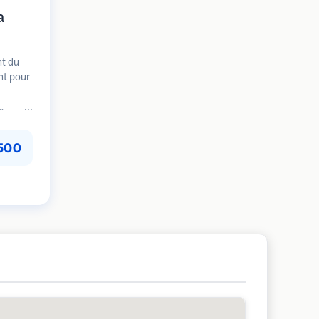
a
nt du
nt pour
perte de
ssance
500
timuler
orer
ntir la
veux.
alement