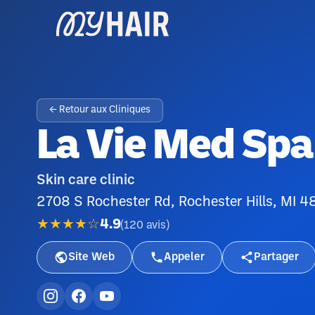
← Retour aux Cliniques
La Vie Med Spa
Skin care clinic
2708 S Rochester Rd, Rochester Hills, MI 4
★★★★☆
4.9
(
120
avis
)
Site Web
Appeler
Partager