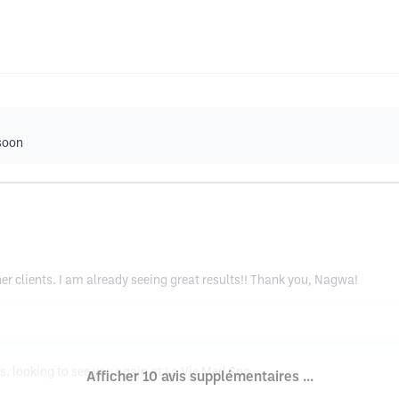
 soon
r clients. I am already seeing great results!! Thank you, Nagwa!
his, looking to see you again at La Vie Med Spa
Afficher 10 avis supplémentaires ...