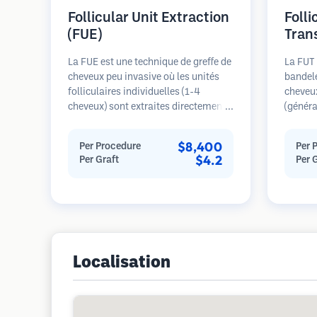
Follicular Unit Extraction
Folli
(FUE)
Tran
La FUE est une technique de greffe de
La FUT 
cheveux peu invasive où les unités
bandele
folliculaires individuelles (1-4
cheveu
cheveux) sont extraites directement
(généra
de la zone donneuse à l'aide de
est ens
micro-poinçons (0,7-1,0mm). Les
microsc
$8,400
Per Procedure
Per 
follicules sont ensuite implantés
individ
$4.2
Per Graft
Per 
dans les sites receveurs des zones
transpl
dégarnies. Cette méthode laisse de
receveu
minuscules cicatrices à peine
général
visibles et permet une guérison plus
seule s
rapide par rapport aux méthodes de
cicatric
prélèvement en bandelette.
Localisation