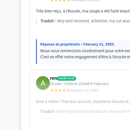
★★★★★
February 21, 2025
Très bien reçu, à l’écoute, ma coupe a été faite exa
Traduit :
Very well received, attentive, my cut was
Réponse du propriétaire
• February 21, 2025
Nous vous remercions sincèrement pour votre excel
C'est en effet notre engagement d'être à l'écoute 
ren
Guide Local
19
avis
• Visité en Visited in February
★★★★★
February 17, 2025
Rien à redire ! Très bon accueil, excellente écoute et c
Traduit :
Nothing to complain about! Very warm we