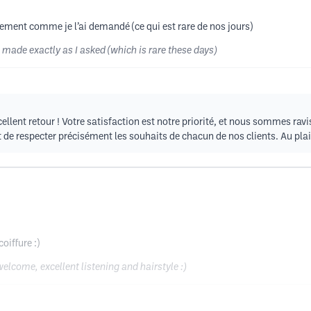
ctement comme je l’ai demandé (ce qui est rare de nos jours)
 made exactly as I asked (which is rare these days)
lent retour ! Votre satisfaction est notre priorité, et nous sommes ravi
et de respecter précisément les souhaits de chacun de nos clients. Au plai
oiffure :)
lcome, excellent listening and hairstyle :)