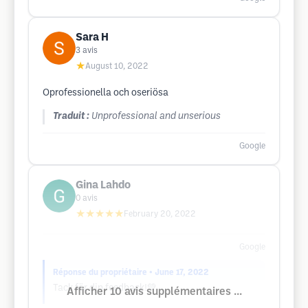
Sara H
3
avis
★
August 10, 2022
Oprofessionella och oseriösa
Traduit :
Unprofessional and unserious
Google
Gina Lahdo
0
avis
★★★★★
February 20, 2022
Google
Réponse du propriétaire
• June 17, 2022
Tack för din feedback!💚
Afficher 10 avis supplémentaires ...