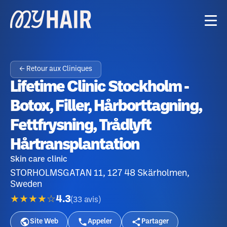
← Retour aux Cliniques
Lifetime Clinic Stockholm -
Botox, Filler, Hårborttagning,
Fettfrysning, Trådlyft
Hårtransplantation
Skin care clinic
STORHOLMSGATAN 11, 127 48 Skärholmen,
Sweden
★★★★☆
4.3
(
33
avis
)
Site Web
Appeler
Partager