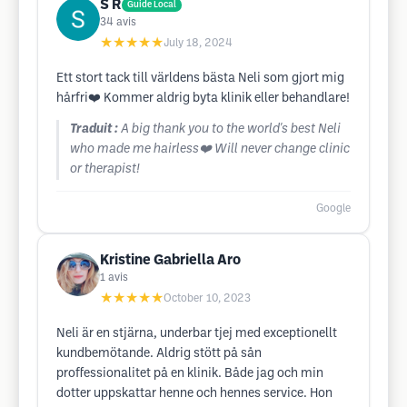
S R
Guide Local
34
avis
★★★★★
July 18, 2024
Ett stort tack till världens bästa Neli som gjort mig
hårfri❤️ Kommer aldrig byta klinik eller behandlare!
Traduit :
A big thank you to the world's best Neli
who made me hairless❤️ Will never change clinic
or therapist!
Google
Kristine Gabriella Aro
1
avis
★★★★★
October 10, 2023
Neli är en stjärna, underbar tjej med exceptionellt
kundbemötande. Aldrig stött på sån
proffessionalitet på en klinik. Både jag och min
dotter uppskattar henne och hennes service. Hon