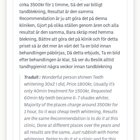
cirka 3500kr för 1 timme, Så det var billigt
tandblekning, Resultat är den samma
Recommendation är ju att göra det på denna
kliniken, Gjort på olika ställen genom åren och alla
resultat är den samma, Bara skräp med hemma
blekning, Bättre att göra det på klinik och för detta
priset så är det mer än värt det Ta en bild innan
behandlingen påbörjas, Då detta erbjuds, Ta en bild
efter behandlingen är klar, Så ser du Besök alltid
tandhygienist några veckor innan tandblekning
Traduit :
Wonderful person shireen Teeth
whitening 30x2 I did, Price 1800kr, Usually it's
only 40min treatment for 1500kr, Requested
60min My teeth became 6-7 shades whiter,
Majority of the places charge around 3500kr for
1 hour, So it was cheap teeth whitening, Results
are the same Recommendation is to do it at this
clinic, Done at different places over the years and
all results are the same, Just rubbish with home
whitening, Better to do it at a clinic and for this