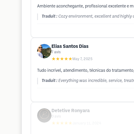
Ambiente aconchegante, profissional excelente e m
Traduit :
Cozy environment, excellent and highly q
Elias Santos Dias
7
avis
★★★★★
May 7, 2025
Tudo incrível, atendimento, técnicas do tratament
Traduit :
Everything was incredible, service, tre
Detetive Ronyara
0
avis
★★★★★
January 11, 2024