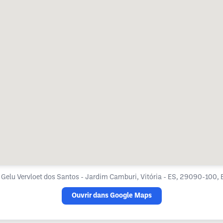
 Gelu Vervloet dos Santos - Jardim Camburi, Vitória - ES, 29090-100, B
Ouvrir dans Google Maps