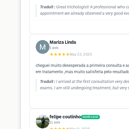
Traduit :
Great trichologist! A professional who c
appointment we already observed a very good evolu
Mariza Linda
1
avis
★★★★★
May 23, 2025
cheguei muito desesperada a primeira consulta e ac
em tratamento ,mas muito satisfeita pelo resultado
Traduit :
I arrived at the first consultation very 
exams, I am still undergoing treatment, but very 
felipe coutinho
Guide Local
11
avis